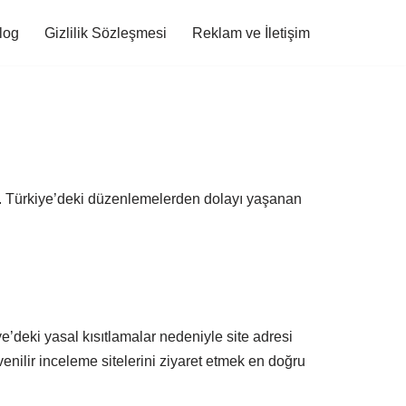
log
Gizlilik Sözleşmesi
Reklam ve İletişim
ir. Türkiye’deki düzenlemelerden dolayı yaşanan
e’deki yasal kısıtlamalar nedeniyle site adresi
ilir inceleme sitelerini ziyaret etmek en doğru