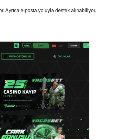
r. Ayrıca e-posta yoluyla destek alınabiliyor.