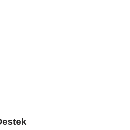
Destek