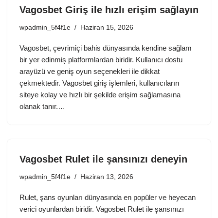
Vagosbet Giriş ile hızlı erişim sağlayın
wpadmin_5f4f1e
Haziran 15, 2026
Vagosbet, çevrimiçi bahis dünyasında kendine sağlam
bir yer edinmiş platformlardan biridir. Kullanıcı dostu
arayüzü ve geniş oyun seçenekleri ile dikkat
çekmektedir. Vagosbet giriş işlemleri, kullanıcıların
siteye kolay ve hızlı bir şekilde erişim sağlamasına
olanak tanır.…
Vagosbet Rulet ile şansınızı deneyin
wpadmin_5f4f1e
Haziran 13, 2026
Rulet, şans oyunları dünyasında en popüler ve heyecan
verici oyunlardan biridir. Vagosbet Rulet ile şansınızı