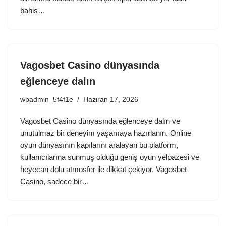
bahis…
Vagosbet Casino dünyasında
eğlenceye dalın
wpadmin_5f4f1e
Haziran 17, 2026
Vagosbet Casino dünyasında eğlenceye dalın ve
unutulmaz bir deneyim yaşamaya hazırlanın. Online
oyun dünyasının kapılarını aralayan bu platform,
kullanıcılarına sunmuş olduğu geniş oyun yelpazesi ve
heyecan dolu atmosfer ile dikkat çekiyor. Vagosbet
Casino, sadece bir…