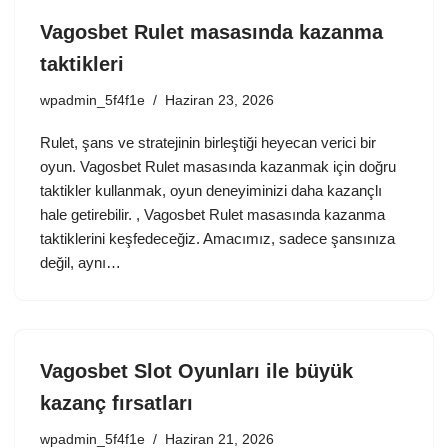
Vagosbet Rulet masasında kazanma
taktikleri
wpadmin_5f4f1e
Haziran 23, 2026
Rulet, şans ve stratejinin birleştiği heyecan verici bir
oyun. Vagosbet Rulet masasında kazanmak için doğru
taktikler kullanmak, oyun deneyiminizi daha kazançlı
hale getirebilir. , Vagosbet Rulet masasında kazanma
taktiklerini keşfedeceğiz. Amacımız, sadece şansınıza
değil, aynı…
Vagosbet Slot Oyunları ile büyük
kazanç fırsatları
wpadmin_5f4f1e
Haziran 21, 2026