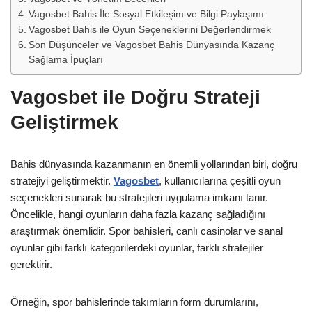
Vagosbet Bahis İle Sosyal Etkileşim ve Bilgi Paylaşımı
Vagosbet Bahis ile Oyun Seçeneklerini Değerlendirmek
Son Düşünceler ve Vagosbet Bahis Dünyasında Kazanç
Sağlama İpuçları
Vagosbet ile Doğru Strateji
Geliştirmek
Bahis dünyasında kazanmanın en önemli yollarından biri, doğru
stratejiyi geliştirmektir.
Vagosbet
, kullanıcılarına çeşitli oyun
seçenekleri sunarak bu stratejileri uygulama imkanı tanır.
Öncelikle, hangi oyunların daha fazla kazanç sağladığını
araştırmak önemlidir. Spor bahisleri, canlı casinolar ve sanal
oyunlar gibi farklı kategorilerdeki oyunlar, farklı stratejiler
gerektirir.
Örneğin, spor bahislerinde takımların form durumlarını,