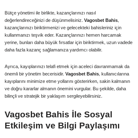
Bütçe yönetimi ile birlikte, kazançlarınızı nasıl
değerlendireceğinizi de düşünmelisiniz.
Vagosbet Bahis
,
kazançlarınızı biriktirmenizi ve gelecekteki bahisleriniz için
kullanmanızı teşvik eder. Kazançlarınızı hemen harcamak
yerine, bunları daha büyük fırsatlar için biriktirmek, uzun vadede
daha fazla kazanç sağlamanıza yardımcı olabilir.
Ayrıca, kayıplarınızı telafi etmek için aceleci davranmamak da
önemli bir yönetim becerisidir.
Vagosbet Bahis
, kullanıcılarına
kayıplarını minimize etme yollarını gösterirken, sakin kalmanın
ve doğru kararlar almanın önemini vurgular. Bu şekilde, daha
bilinçli ve stratejik bir yaklaşım sergileyebilirsiniz.
Vagosbet Bahis İle Sosyal
Etkileşim ve Bilgi Paylaşımı