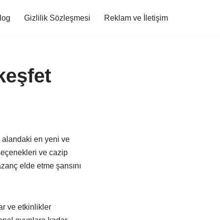
log
Gizlilik Sözleşmesi
Reklam ve İletişim
keşfet
u alandaki en yeni ve
 seçenekleri ve cazip
kazanç elde etme şansını
r ve etkinlikler