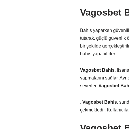
Vagosbet B
Bahis yaparken güvenlik
tutarak, güçlü güvenlik ö
bir şekilde gerçekleştiri
bahis yapabilirler.
Vagosbet Bahis
, lisan
yapmalarını sağlar. Ayrı
severler,
Vagosbet Bah
,
Vagosbet Bahis
, sun
çekmektedir. Kullanıcılar
Vagosbet B