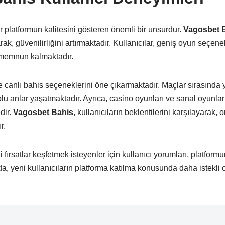
ir platformun kalitesini gösteren önemli bir unsurdur.
Vagosbet 
ak, güvenilirliğini artırmaktadır. Kullanıcılar, geniş oyun seçen
memnun kalmaktadır.
le canlı bahis seçeneklerini öne çıkarmaktadır. Maçlar sırasında y
lu anlar yaşatmaktadır. Ayrıca, casino oyunları ve sanal oyunlar 
dir.
Vagosbet Bahis
, kullanıcıların beklentilerini karşılayarak, o
r.
i fırsatlar keşfetmek isteyenler için kullanıcı yorumları, platformu
 da, yeni kullanıcıların platforma katılma konusunda daha istekli