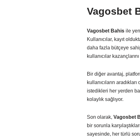
Vagosbet B
Vagosbet Bahis
ile yen
Kullanıcılar, kayıt oldu
daha fazla bütçeye sahip
kullanıcılar kazançlarını
Bir diğer avantaj, platfo
kullanıcıların aradıkları
istedikleri her yerden b
kolaylık sağlıyor.
Son olarak,
Vagosbet 
bir sorunla karşılaştıklar
sayesinde, her türlü so