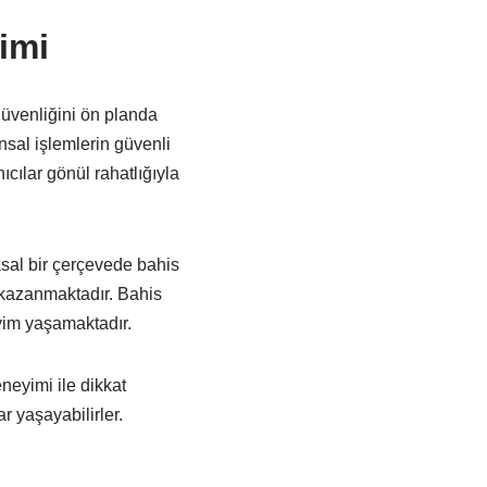
imi
 güvenliğini ön planda
ansal işlemlerin güvenli
ıcılar gönül rahatlığıyla
yasal bir çerçevede bahis
i kazanmaktadır. Bahis
yim yaşamaktadır.
neyimi ile dikkat
r yaşayabilirler.