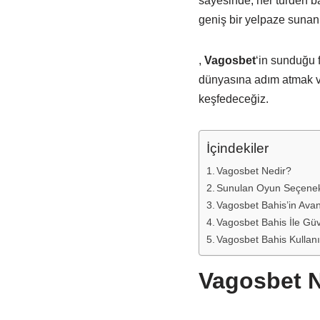
sayesinde, her türden b
geniş bir yelpaze sunan V
,
Vagosbet
‘in sunduğu f
dünyasına adım atmak v
keşfedeceğiz.
İçindekiler
Vagosbet Nedir?
Sunulan Oyun Seçenek
Vagosbet Bahis’in Avant
Vagosbet Bahis İle Gü
Vagosbet Bahis Kullanı
Vagosbet N