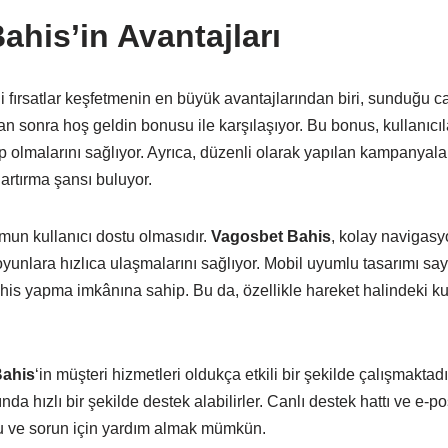
ahis’in Avantajları
i fırsatlar keşfetmenin en büyük avantajlarından biri, sunduğu ca
ktan sonra hoş geldin bonusu ile karşılaşıyor. Bu bonus, kullanıc
 olmalarını sağlıyor. Ayrıca, düzenli olarak yapılan kampanyala
 artırma şansı buluyor.
rmun kullanıcı dostu olmasıdır.
Vagosbet Bahis
, kolay navigas
 oyunlara hızlıca ulaşmalarını sağlıyor. Mobil uyumlu tasarımı say
ahis yapma imkânına sahip. Bu da, özellikle hareket halindeki kul
Bahis
‘in müşteri hizmetleri oldukça etkili bir şekilde çalışmaktadı
ında hızlı bir şekilde destek alabilirler. Canlı destek hattı ve e-po
ru ve sorun için yardım almak mümkün.