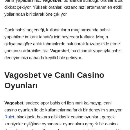
bahis yapabilirsiniz.
Vagosbet
, bu alanda sunduğu oranlarla da
dikkat çekiyor. Yüksek oranlar, kazancınızı artırmanın en etkili
yollarından biri olarak öne çıkıyor.
Canlı bahis seçeneği, kullanıcıların maç sırasında bahis
yapabilme imkanı tanıdığı için heyecanı katlıyor. Maçın
gidişatına göre anlık tahminlerde bulunarak kazanç elde etme
şansınızı artırabilirsiniz.
Vagosbet
, bu dinamik yapısıyla bahis
deneyiminizi daha da keyifli hale getiriyor.
Vagosbet ve Canlı Casino
Oyunları
Vagosbet
, sadece spor bahisleri ile sınırlı kalmayıp, canlı
casino oyunları ile de kullanıcılarına farklı bir deneyim sunuyor.
Rulet
, blackjack, bakara gibi klasik casino oyunları, gerçek
krupiyeler eşliğinde oynanarak oyunculara gerçek bir casino