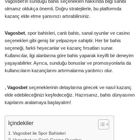
Vagosbet’in sunduğu bahis seçenekleri hakkında bilgi sahibi
olmanız oldukça önemli. Doğru stratejilerle, bu platformda
kazanç elde etme şansınızı artırabilirsiniz.
Vagosbet
, spor bahisleri, canlı bahis, sanal oyunlar ve casino
seçenekleri gibi geniş bir yelpazeye sahiptir. Her bir bahis
seçeneği, farklı heyecanlar ve kazanç fırsatları sunar.
Kullanıcılar, ilgi alanlarına göre bahis yaparak keyifli bir deneyim
yaşayabilirler. Ayrıca, sunduğu bonuslar ve promosyonlarla da
kullanıcıların kazançlarını artırmalarına yardımcı olur.
,
Vagosbet
seçeneklerinin detaylarına girecek ve nasıl kazanç
elde edebileceğinizi keşfedeceğiz. Hazırsanız, bahis dünyasının
kapılarını aralamaya başlayalım!
İçindekiler
Vagosbet ile Spor Bahisleri