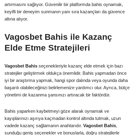
artırmasını sağlıyor. Güvenilir bir platformda bahis oynamak,
keyifli bir deneyim sunmanın yanı sıra kazançları da güvence
altına alıyor.
Vagosbet Bahis ile Kazanç
Elde Etme Stratejileri
Vagosbet Bahis
seçenekleriyle kazanç elde etmek için bazı
stratejiler geliştirmek oldukça önemlidir. Bahis yapmadan önce
iyi bir araştırma yapmak, hangi spor dalında veya oyunda daha
başarılı olabileceğinizi belirlemenize yardımcı olur. Ayrıca, bütçe
yönetimi de kazanma şansınızı artıracak bir faktördür.
Bahis yaparken kaybetmeyi göze alarak oynamak ve
kayıplarınızı aşırıya kaçmadan kontrol altında tutmak, uzun
vadede kazanç sağlamanın anahtarıdır.
Vagosbet Bahis
,
sunduğu geniş seçenekler ve bonuslarla, doğru stratejilerle