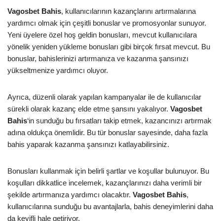
Vagosbet Bahis
, kullanıcılarının kazançlarını artırmalarına
yardımcı olmak için çeşitli bonuslar ve promosyonlar sunuyor.
Yeni üyelere özel hoş geldin bonusları, mevcut kullanıcılara
yönelik yeniden yükleme bonusları gibi birçok fırsat mevcut. Bu
bonuslar, bahislerinizi artırmanıza ve kazanma şansınızı
yükseltmenize yardımcı oluyor.
Ayrıca, düzenli olarak yapılan kampanyalar ile de kullanıcılar
sürekli olarak kazanç elde etme şansını yakalıyor.
Vagosbet
Bahis
‘in sunduğu bu fırsatları takip etmek, kazancınızı artırmak
adına oldukça önemlidir. Bu tür bonuslar sayesinde, daha fazla
bahis yaparak kazanma şansınızı katlayabilirsiniz.
Bonusları kullanmak için belirli şartlar ve koşullar bulunuyor. Bu
koşulları dikkatlice incelemek, kazançlarınızı daha verimli bir
şekilde artırmanıza yardımcı olacaktır.
Vagosbet Bahis
,
kullanıcılarına sunduğu bu avantajlarla, bahis deneyimlerini daha
da keyifli hale getiriyor.