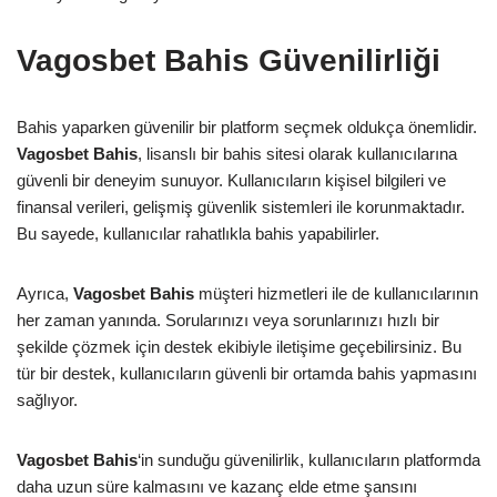
Vagosbet Bahis Güvenilirliği
Bahis yaparken güvenilir bir platform seçmek oldukça önemlidir.
Vagosbet Bahis
, lisanslı bir bahis sitesi olarak kullanıcılarına
güvenli bir deneyim sunuyor. Kullanıcıların kişisel bilgileri ve
finansal verileri, gelişmiş güvenlik sistemleri ile korunmaktadır.
Bu sayede, kullanıcılar rahatlıkla bahis yapabilirler.
Ayrıca,
Vagosbet Bahis
müşteri hizmetleri ile de kullanıcılarının
her zaman yanında. Sorularınızı veya sorunlarınızı hızlı bir
şekilde çözmek için destek ekibiyle iletişime geçebilirsiniz. Bu
tür bir destek, kullanıcıların güvenli bir ortamda bahis yapmasını
sağlıyor.
Vagosbet Bahis
‘in sunduğu güvenilirlik, kullanıcıların platformda
daha uzun süre kalmasını ve kazanç elde etme şansını