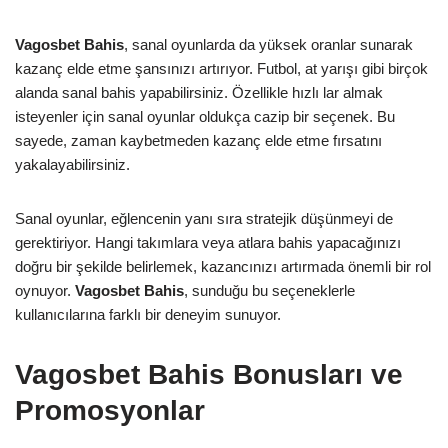
Vagosbet Bahis
, sanal oyunlarda da yüksek oranlar sunarak
kazanç elde etme şansınızı artırıyor. Futbol, at yarışı gibi birçok
alanda sanal bahis yapabilirsiniz. Özellikle hızlı lar almak
isteyenler için sanal oyunlar oldukça cazip bir seçenek. Bu
sayede, zaman kaybetmeden kazanç elde etme fırsatını
yakalayabilirsiniz.
Sanal oyunlar, eğlencenin yanı sıra stratejik düşünmeyi de
gerektiriyor. Hangi takımlara veya atlara bahis yapacağınızı
doğru bir şekilde belirlemek, kazancınızı artırmada önemli bir rol
oynuyor.
Vagosbet Bahis
, sunduğu bu seçeneklerle
kullanıcılarına farklı bir deneyim sunuyor.
Vagosbet Bahis Bonusları ve
Promosyonlar