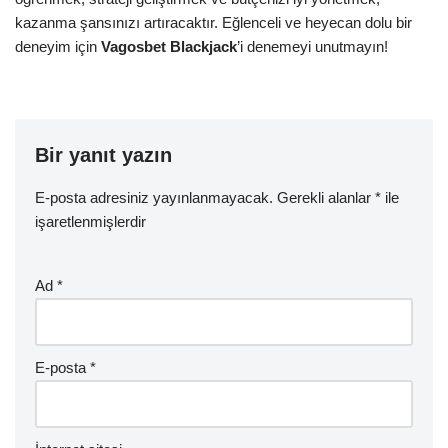
kazanma şansınızı artıracaktır. Eğlenceli ve heyecan dolu bir
deneyim için
Vagosbet Blackjack
’i denemeyi unutmayın!
Bir yanıt yazın
E-posta adresiniz yayınlanmayacak.
Gerekli alanlar
*
ile
işaretlenmişlerdir
Ad
*
E-posta
*