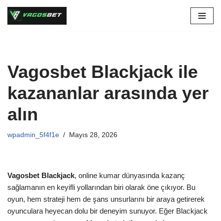
İçeriğe
geç
Vagosbet Blackjack ile
kazananlar arasında yer
alın
wpadmin_5f4f1e
Mayıs 28, 2026
Vagosbet Blackjack
, online kumar dünyasında kazanç
sağlamanın en keyifli yollarından biri olarak öne çıkıyor. Bu
oyun, hem strateji hem de şans unsurlarını bir araya getirerek
oyunculara heyecan dolu bir deneyim sunuyor. Eğer Blackjack