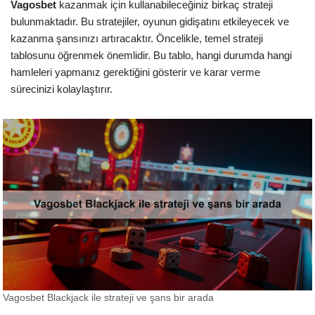
Vagosbet
kazanmak için kullanabileceğiniz birkaç strateji
bulunmaktadır. Bu stratejiler, oyunun gidişatını etkileyecek ve
kazanma şansınızı artıracaktır. Öncelikle, temel strateji
tablosunu öğrenmek önemlidir. Bu tablo, hangi durumda hangi
hamleleri yapmanız gerektiğini gösterir ve karar verme
sürecinizi kolaylaştırır.
Vagosbet Blackjack ile strateji ve şans bir arada