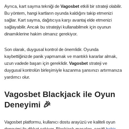
Ayrıca, kart sayma tekniği de
Vagosbet
etkili bir strateji olabilir.
Bu yöntem, hangi kartların oyunda kaldığını takip etmenizi
sağlar. Kart sayma, dağıtıcıya karşı avantaj elde etmenizi
sağlayabilir. Ancak bu stratejiyi kullanabilmek için oyunun
dinamiklerine hakim olmanız gerekiyor.
Son olarak, duygusal kontrol de önemlidir. Oyunda
kaybettiğinizde panik yapmamak ve mantıklı kararlar almak,
uzun vadede başarı için gereklidir.
Vagosbet
strateji ve
duygusal kontrolün birleşimiyle kazanma şansınızı artırmanıza
yardımcı olur.
Vagosbet Blackjack ile Oyun
Deneyimi 🎉
Vagosbet platformu, kullanıcı dostu arayüzü ve kaliteli oyun
deneyimi ile dikkat çekiyor. Blackjack masaları, çeşitli
bahis