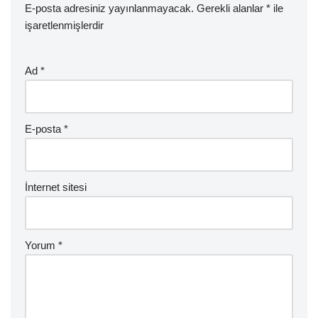
E-posta adresiniz yayınlanmayacak.
Gerekli alanlar
*
ile
işaretlenmişlerdir
Ad
*
E-posta
*
İnternet sitesi
Yorum
*