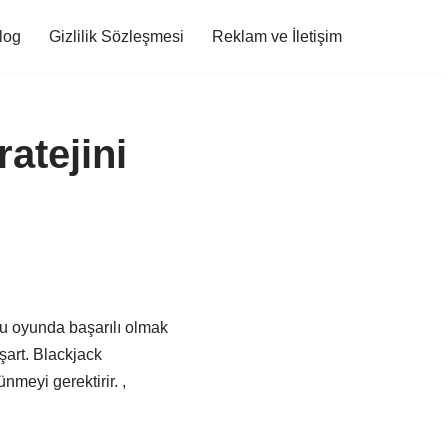
log
Gizlilik Sözleşmesi
Reklam ve İletişim
atejini
Bu oyunda başarılı olmak
şart. Blackjack
nmeyi gerektirir. ,