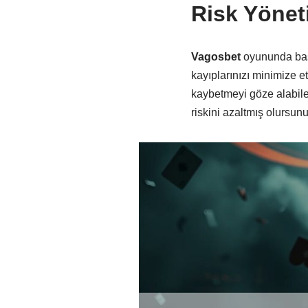
Risk Yönet
Vagosbet
oyununda başar
kayıplarınızı minimize et
kaybetmeyi göze alabile
riskini azaltmış olursunu