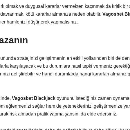
lı olmak ve duygusal kararlar vermekten kaçınmak da kritik bir s
 davranmak, kötü kararlar almanıza neden olabilir.
Vagosbet Bl
n, her hamlenizi düşünerek yapmalısınız.
azanın
ununda stratejinizi geliştirmenin en etkili yollarından biri de d
larla karşılaşacak ve bu durumlara nasıl tepki vermeniz gerektiğ
erinizi geliştirebilir ve hangi durumlarda hangi kararları almanız g
sinde,
Vagosbet Blackjack
oyununu istediğiniz zaman oynama f
m eğlenmenizi sağlar hem de yeteneklerinizi geliştirmenize yard
arak risk almadan pratik yapma şansını da elde edersiniz.