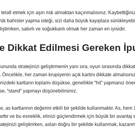
 telafi etmek için aşırı risk almaktan kaçınmalısınız. Kaybettiğin
k bahisler yapma isteği, sizi daha büyük kayıplara sürükleyebil
iştirirken, sabırlı ve soğukkanlı olmak her zaman en iyisidir.
e Dikkat Edilmesi Gereken İpu
ununda stratejinizi geliştirmenin yanı sıra, oyun sırasında dikk
. Öncelikle, her zaman krupiyenin açık kartını dikkate almalısınız
izdeki kartların toplamı düşükse, genellikle “hit” yapmanız öner
e, “stand” yapmayı düşünebilirsiniz.
e, as kartlarının değerini etkili bir şekilde kullanmaktır. As, he
arttır ve bu esneklik, elinizi güçlendirmek için büyük bir avantaj 
ejinizi geliştirirken, asları doğru bir şekilde kullanmak, kazanma 