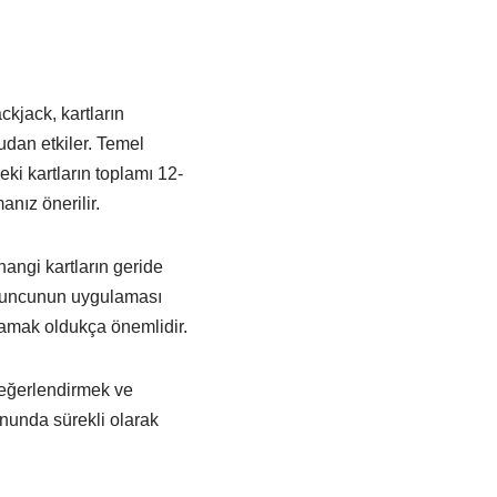
ckjack, kartların
udan etkiler. Temel
eki kartların toplamı 12-
nız önerilir.
hangi kartların geride
 oyuncunun uygulaması
vramak oldukça önemlidir.
değerlendirmek ve
unda sürekli olarak