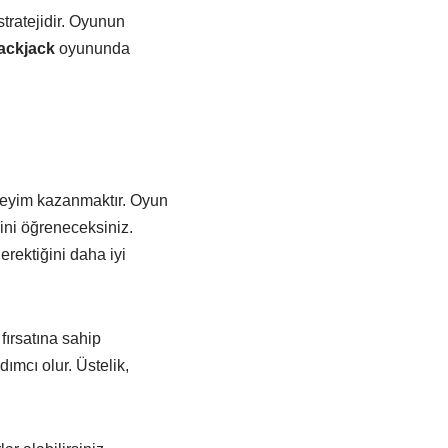
tratejidir. Oyunun
ackjack
oyununda
eneyim kazanmaktır. Oyun
ini öğreneceksiniz.
erektiğini daha iyi
ırsatına sahip
ımcı olur. Üstelik,