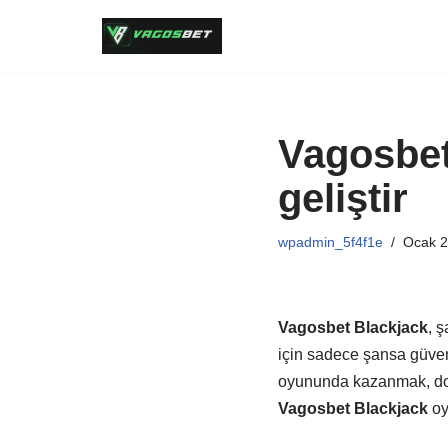
İçeriğe
geç
Vagosbet
geliştir
wpadmin_5f4f1e
Ocak 2
Vagosbet Blackjack
, 
için sadece şansa güvenm
oyununda kazanmak, doğru
Vagosbet Blackjack
oy