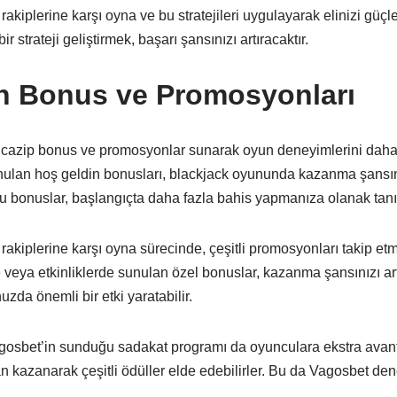
rakiplerine karşı oyna ve bu stratejileri uygulayarak elinizi güçl
bir strateji geliştirmek, başarı şansınızı artıracaktır.
n Bonus ve Promosyonları
cazip bonus ve promosyonlar sunarak oyun deneyimlerini daha ke
unulan hoş geldin bonusları, blackjack oyununda kazanma şansını
Bu bonuslar, başlangıçta daha fazla bahis yapmanıza olanak tanı
rakiplerine karşı oyna sürecinde, çeşitli promosyonları takip et
 veya etkinliklerde sunulan özel bonuslar, kazanma şansınızı artıra
da önemli bir etki yaratabilir.
agosbet’in sunduğu sadakat programı da oyunculara ekstra avanta
n kazanarak çeşitli ödüller elde edebilirler. Bu da Vagosbet de