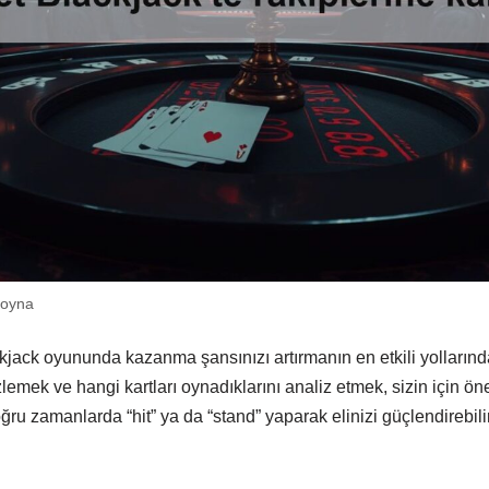
 oyna
ackjack oyununda kazanma şansınızı artırmanın en etkili yollarında
 izlemek ve hangi kartları oynadıklarını analiz etmek, sizin için ön
ğru zamanlarda “hit” ya da “stand” yaparak elinizi güçlendirebilir