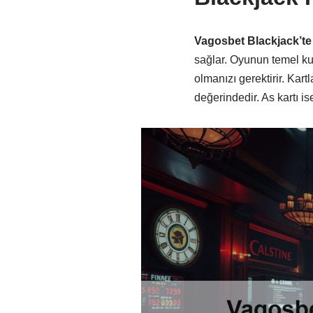
Vagosbet Blackjack’te
sağlar. Oyunun temel kur
olmanızı gerektirir. Kart
değerindedir. As kartı ise