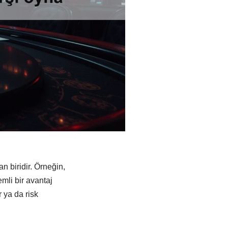
n biridir. Örneğin,
emli bir avantaj
 ya da risk