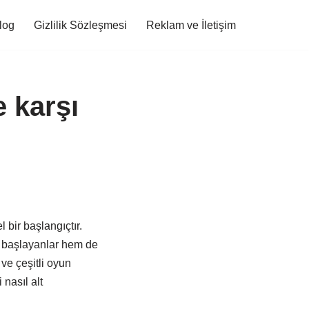
log
Gizlilik Sözleşmesi
Reklam ve İletişim
e karşı
bir başlangıçtır.
i başlayanlar hem de
ve çeşitli oyun
nasıl alt