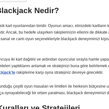
lackjack Nedir?
ik kart oyunlarından biridir. Oyunun amacı, elinizdeki kartların 
tir. Ancak, bu hedefe ulaşırken rakiplerinizin ellerini de dikkate
sanal ve canlı oyun seçenekleriyle blackjack deneyiminizi kişis
cuya iki kart dağıtılır ve ardından oyuncular sırayla hamle yapar
leri yaptıklarını anlamak ve stratejinizi buna göre belirlemek 
kjack’te
rakiplerine karşı oyna stratejiniz devreye girecektir.
duğu çeşitli oyun masaları ve limitleri ile herkesin bütçesine 
a oynayabileceği bir ortam yaratması, blackjack deneyiminizi dah
uralları ve Stratejileri