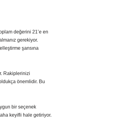
toplam değerini 21’e en
 almanız gerekiyor.
elleştirme şansına
. Rakiplerinizi
oldukça önemlidir. Bu
uygun bir seçenek
a keyifli hale getiriyor.