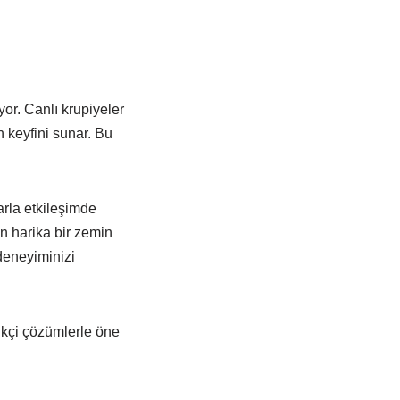
or. Canlı krupiyeler
 keyfini sunar. Bu
arla etkileşimde
in harika bir zemin
 deneyiminizi
ikçi çözümlerle öne