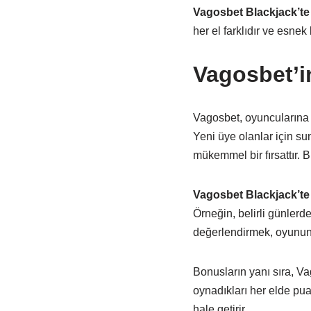
Vagosbet Blackjack’te
her el farklıdır ve esnek 
Vagosbet’i
Vagosbet, oyuncularına 
Yeni üye olanlar için s
mükemmel bir fırsattır. 
Vagosbet Blackjack’te
Örneğin, belirli günlerde
değerlendirmek, oyununuz
Bonusların yanı sıra, V
oynadıkları her elde pua
hale getirir.