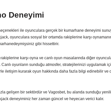
no Deneyimi
seçenekleri ile oyunculara gerçek bir kumarhane deneyimi sunuy
jack, oyunculara sosyal bir ortamda rakiplerine karşı oynamanın
arhanedeymişsiniz gibi hissettirir.
rakiplerine karşı oyna ve canlı oyun masalarında diğer oyuncul
. Canlı oyunların sunduğu atmosfer, stratejilerinizi uygulamak iç
rle iletişim kurarak oyun hakkında daha fazla bilgi edinebilir ve
ızla gelişen bir sektördür ve Vagosbet, bu alanda sunduğu yenil
ckjack deneyiminiz her zaman güncel ve heyecan verici kalır.