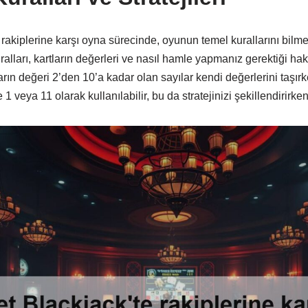
rakiplerine karşı oyna sürecinde, oyunun temel kurallarını bilme
alları, kartların değerleri ve nasıl hamle yapmanız gerektiği hak
ların değeri 2’den 10’a kadar olan sayılar kendi değerlerini taşırk
 1 veya 11 olarak kullanılabilir, bu da stratejinizi şekillendirirke