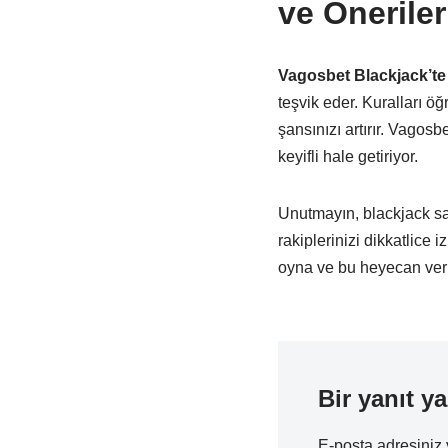
ve Öneriler
Vagosbet Blackjack’te
teşvik eder. Kuralları ö
şansınızı artırır. Vagos
keyifli hale getiriyor.
Unutmayın, blackjack sa
rakiplerinizi dikkatlice i
oyna ve bu heyecan veric
Bir yanıt ya
E-posta adresiniz