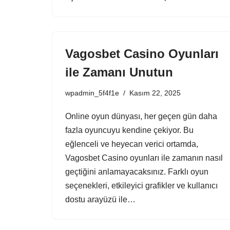
Vagosbet Casino Oyunları
ile Zamanı Unutun
wpadmin_5f4f1e
Kasım 22, 2025
Online oyun dünyası, her geçen gün daha
fazla oyuncuyu kendine çekiyor. Bu
eğlenceli ve heyecan verici ortamda,
Vagosbet Casino oyunları ile zamanın nasıl
geçtiğini anlamayacaksınız. Farklı oyun
seçenekleri, etkileyici grafikler ve kullanıcı
dostu arayüzü ile…