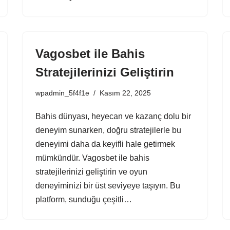
Vagosbet ile Bahis
Stratejilerinizi Geliştirin
wpadmin_5f4f1e
Kasım 22, 2025
Bahis dünyası, heyecan ve kazanç dolu bir
deneyim sunarken, doğru stratejilerle bu
deneyimi daha da keyifli hale getirmek
mümkündür. Vagosbet ile bahis
stratejilerinizi geliştirin ve oyun
deneyiminizi bir üst seviyeye taşıyın. Bu
platform, sunduğu çeşitli…