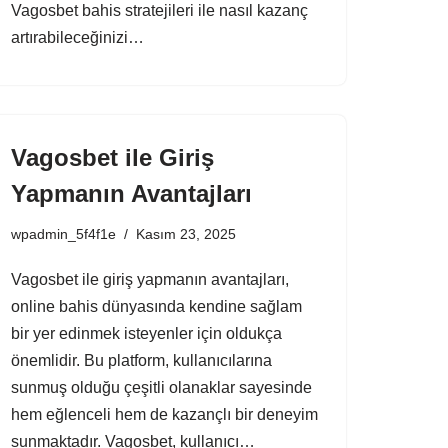
Vagosbet bahis stratejileri ile nasıl kazanç
artırabileceğinizi…
Vagosbet ile Giriş
Yapmanın Avantajları
wpadmin_5f4f1e
Kasım 23, 2025
Vagosbet ile giriş yapmanın avantajları,
online bahis dünyasında kendine sağlam
bir yer edinmek isteyenler için oldukça
önemlidir. Bu platform, kullanıcılarına
sunmuş olduğu çeşitli olanaklar sayesinde
hem eğlenceli hem de kazançlı bir deneyim
sunmaktadır. Vagosbet, kullanıcı…