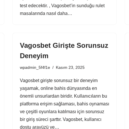
test edecektir. , Vagosbet’in sunduğu rulet
masalarında nasıl daha…
Vagosbet Girişte Sorunsuz
Deneyim
wpadmin_5f4f1e
Kasım 23, 2025
Vagosbet girişte sorunsuz bir deneyim
yaşamak, online bahis dünyasında en
önemli unsurlardan biridir. Kullanıcıların bu
platforma erişim sağlaması, bahis oynaması
ve çeşitli oyunlara katılması için sorunsuz
bir giriş süreci şarttır. Vagosbet, kullanıcı
dostu arayüzü ve…