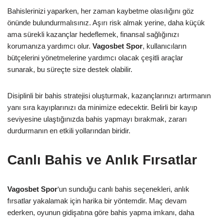
Bahislerinizi yaparken, her zaman kaybetme olasılığını göz
önünde bulundurmalısınız. Aşırı risk almak yerine, daha küçük
ama sürekli kazançlar hedeflemek, finansal sağlığınızı
korumanıza yardımcı olur.
Vagosbet Spor
, kullanıcıların
bütçelerini yönetmelerine yardımcı olacak çeşitli araçlar
sunarak, bu süreçte size destek olabilir.
Disiplinli bir bahis stratejisi oluşturmak, kazançlarınızı artırmanın
yanı sıra kayıplarınızı da minimize edecektir. Belirli bir kayıp
seviyesine ulaştığınızda bahis yapmayı bırakmak, zararı
durdurmanın en etkili yollarından biridir.
Canlı Bahis ve Anlık Fırsatlar
Vagosbet Spor
‘un sunduğu canlı bahis seçenekleri, anlık
fırsatlar yakalamak için harika bir yöntemdir. Maç devam
ederken, oyunun gidişatına göre bahis yapma imkanı, daha