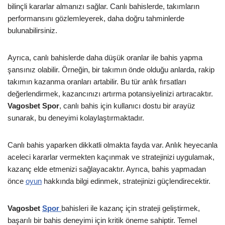
bilinçli kararlar almanızı sağlar. Canlı bahislerde, takımların
performansını gözlemleyerek, daha doğru tahminlerde
bulunabilirsiniz.
Ayrıca, canlı bahislerde daha düşük oranlar ile bahis yapma
şansınız olabilir. Örneğin, bir takımın önde olduğu anlarda, rakip
takımın kazanma oranları artabilir. Bu tür anlık fırsatları
değerlendirmek, kazancınızı artırma potansiyelinizi artıracaktır.
Vagosbet Spor
, canlı bahis için kullanıcı dostu bir arayüz
sunarak, bu deneyimi kolaylaştırmaktadır.
Canlı bahis yaparken dikkatli olmakta fayda var. Anlık heyecanla
aceleci kararlar vermekten kaçınmak ve stratejinizi uygulamak,
kazanç elde etmenizi sağlayacaktır. Ayrıca, bahis yapmadan
önce
oyun
hakkında bilgi edinmek, stratejinizi güçlendirecektir.
Vagosbet
Spor
bahisleri ile kazanç için strateji geliştirmek,
başarılı bir bahis deneyimi için kritik öneme sahiptir. Temel