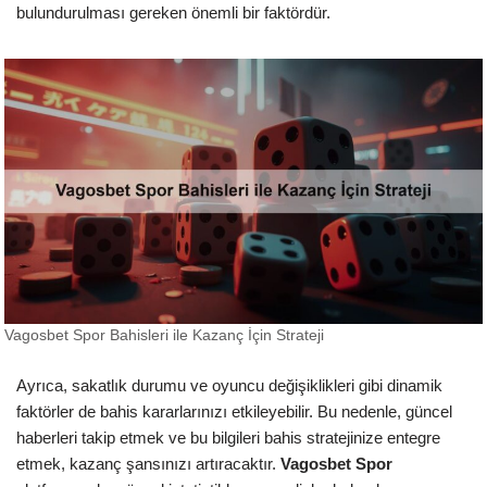
bulundurulması gereken önemli bir faktördür.
Vagosbet Spor Bahisleri ile Kazanç İçin Strateji
Ayrıca, sakatlık durumu ve oyuncu değişiklikleri gibi dinamik
faktörler de bahis kararlarınızı etkileyebilir. Bu nedenle, güncel
haberleri takip etmek ve bu bilgileri bahis stratejinize entegre
etmek, kazanç şansınızı artıracaktır.
Vagosbet Spor