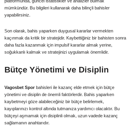
platformunda, güncel istatistikler ve analizler bulmak
mümkündür. Bu bilgileri kullanarak daha bilinçli bahisler
yapabilirsiniz.
Son olarak, bahis yaparken duygusal kararlar vermekten
kaçınmak da kritik bir stratejidir. Kaybettiğiniz bir bahisten sonra
daha fazla kazanmak için impulsif kararlar almak yerine,
soğukkanlı kalmak ve stratejinizi uygulamak önemlidir.
Bütçe Yönetimi ve Disiplin
Vagosbet Spor
bahisleri ile kazanç elde etmek için bütçe
yönetimi ve disiplin de önemli faktörlerdir. Bahis yaparken
kaybetmeyi göze alabileceğiniz bir bütçe belirlemek,
kayıplarınızı kontrol altında tutmanıza yardımcı olacaktır. Bu
bütçeyi aşmamak için disiplinli olmak, uzun vadede kazanç
sağlamanın anahtarıdır.