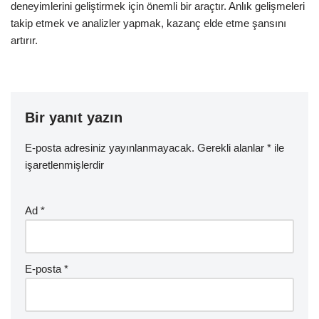
deneyimlerini geliştirmek için önemli bir araçtır. Anlık gelişmeleri
takip etmek ve analizler yapmak, kazanç elde etme şansını
artırır.
Bir yanıt yazın
E-posta adresiniz yayınlanmayacak.
Gerekli alanlar
*
ile
işaretlenmişlerdir
Ad
*
E-posta
*