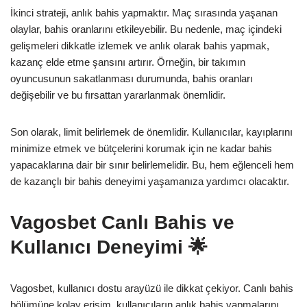
İkinci strateji, anlık bahis yapmaktır. Maç sırasında yaşanan
olaylar, bahis oranlarını etkileyebilir. Bu nedenle, maç içindeki
gelişmeleri dikkatle izlemek ve anlık olarak bahis yapmak,
kazanç elde etme şansını artırır. Örneğin, bir takımın
oyuncusunun sakatlanması durumunda, bahis oranları
değişebilir ve bu fırsattan yararlanmak önemlidir.
Son olarak, limit belirlemek de önemlidir. Kullanıcılar, kayıplarını
minimize etmek ve bütçelerini korumak için ne kadar bahis
yapacaklarına dair bir sınır belirlemelidir. Bu, hem eğlenceli hem
de kazançlı bir bahis deneyimi yaşamanıza yardımcı olacaktır.
Vagosbet Canlı Bahis ve
Kullanıcı Deneyimi 🌟
Vagosbet, kullanıcı dostu arayüzü ile dikkat çekiyor. Canlı bahis
bölümüne kolay erişim, kullanıcıların anlık bahis yapmalarını