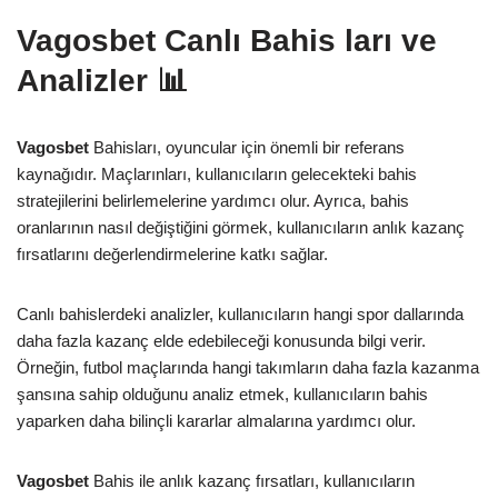
Vagosbet Canlı Bahis ları ve
Analizler 📊
Vagosbet
Bahisları, oyuncular için önemli bir referans
kaynağıdır. Maçlarınları, kullanıcıların gelecekteki bahis
stratejilerini belirlemelerine yardımcı olur. Ayrıca, bahis
oranlarının nasıl değiştiğini görmek, kullanıcıların anlık kazanç
fırsatlarını değerlendirmelerine katkı sağlar.
Canlı bahislerdeki analizler, kullanıcıların hangi spor dallarında
daha fazla kazanç elde edebileceği konusunda bilgi verir.
Örneğin, futbol maçlarında hangi takımların daha fazla kazanma
şansına sahip olduğunu analiz etmek, kullanıcıların bahis
yaparken daha bilinçli kararlar almalarına yardımcı olur.
Vagosbet
Bahis ile anlık kazanç fırsatları, kullanıcıların