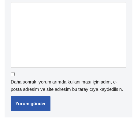
Daha sonraki yorumlarımda kullanılması için adım, e-
posta adresim ve site adresim bu tarayıcıya kaydedilsin.