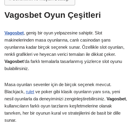
Vagosbet Oyun Çeşitleri
Vagosbet
, geniş bir oyun yelpazesine sahiptir. Slot
makinelerinden masa oyunlarına, canlı casinodan şans
oyunlarına kadar birçok seçenek sunar. Özellikle slot oyunları,
renkli grafikleri ve heyecan verici temaları ile dikkat çeker.
Vagosbet
‘da farklı temalarla tasarlanmış yüzlerce slot oyunu
bulabilirsiniz.
Masa oyunları sevenler için de birçok seçenek mevcut.
Blackjack,
rulet
ve poker gibi klasik oyunların yanı sıra, yeni
nesil oyunlarla da deneyiminizi zenginleştirebilirsiniz.
Vagosbet
,
kullanıcıların farklı oyun tarzlarını keşfetmelerine olanak
tanırken, her bir oyunun kural ve stratejilerini de basit bir dille
sunar.