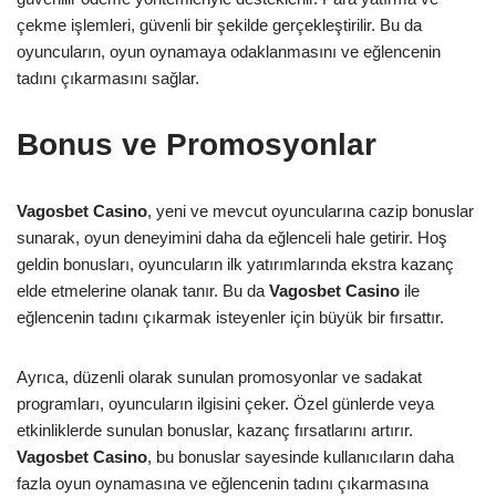
çekme işlemleri, güvenli bir şekilde gerçekleştirilir. Bu da
oyuncuların, oyun oynamaya odaklanmasını ve eğlencenin
tadını çıkarmasını sağlar.
Bonus ve Promosyonlar
Vagosbet Casino
, yeni ve mevcut oyuncularına cazip bonuslar
sunarak, oyun deneyimini daha da eğlenceli hale getirir. Hoş
geldin bonusları, oyuncuların ilk yatırımlarında ekstra kazanç
elde etmelerine olanak tanır. Bu da
Vagosbet Casino
ile
eğlencenin tadını çıkarmak isteyenler için büyük bir fırsattır.
Ayrıca, düzenli olarak sunulan promosyonlar ve sadakat
programları, oyuncuların ilgisini çeker. Özel günlerde veya
etkinliklerde sunulan bonuslar, kazanç fırsatlarını artırır.
Vagosbet Casino
, bu bonuslar sayesinde kullanıcıların daha
fazla oyun oynamasına ve eğlencenin tadını çıkarmasına