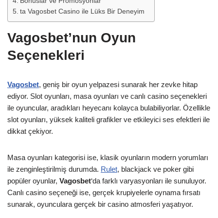
Bonuslar ve Promosyonlar
ta Vagosbet Casino ile Lüks Bir Deneyim
Vagosbet’nun Oyun
Seçenekleri
Vagosbet
, geniş bir oyun yelpazesi sunarak her zevke hitap
ediyor. Slot oyunları, masa oyunları ve canlı casino seçenekleri
ile oyuncular, aradıkları heyecanı kolayca bulabiliyorlar. Özellikle
slot oyunları, yüksek kaliteli grafikler ve etkileyici ses efektleri ile
dikkat çekiyor.
Masa oyunları kategorisi ise, klasik oyunların modern yorumları
ile zenginleştirilmiş durumda.
Rulet
, blackjack ve poker gibi
popüler oyunlar,
Vagosbet
‘da farklı varyasyonları ile sunuluyor.
Canlı casino seçeneği ise, gerçek krupiyelerle oynama fırsatı
sunarak, oyunculara gerçek bir casino atmosferi yaşatıyor.