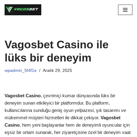
İçeriğe
geç
Vagosbet Casino ile
lüks bir deneyim
wpadmin_5f4f1e
Aralık 29, 2025
Vagosbet Casino
, çevrimiçi kumar dünyasında lüks bir
deneyim sunan etkileyici bir platformdur. Bu platform,
kullanıcılarına sunduğu geniş oyun yelpazesi, şık tasarımı ve
mükemmel müşteri hizmetleri ile dikkat çekiyor.
Vagosbet
Casino
, hem yeni başlayanlar hem de deneyimli oyuncular için
eşsiz bir ortam sunarak, her ziyaretçisine özel bir deneyim vaat