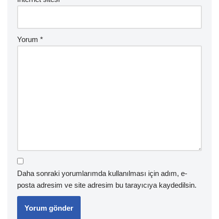
Yorum
*
Daha sonraki yorumlarımda kullanılması için adım, e-
posta adresim ve site adresim bu tarayıcıya kaydedilsin.