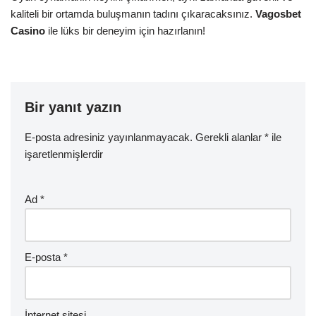
kaliteli bir ortamda buluşmanın tadını çıkaracaksınız.
Vagosbet
Casino
ile lüks bir deneyim için hazırlanın!
Bir yanıt yazın
E-posta adresiniz yayınlanmayacak.
Gerekli alanlar
*
ile
işaretlenmişlerdir
Ad
*
E-posta
*
İnternet sitesi