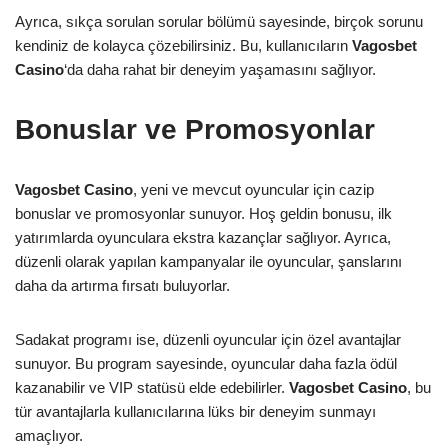
Ayrıca, sıkça sorulan sorular bölümü sayesinde, birçok sorunu
kendiniz de kolayca çözebilirsiniz. Bu, kullanıcıların
Vagosbet
Casino
‘da daha rahat bir deneyim yaşamasını sağlıyor.
Bonuslar ve Promosyonlar
Vagosbet Casino
, yeni ve mevcut oyuncular için cazip
bonuslar ve promosyonlar sunuyor. Hoş geldin bonusu, ilk
yatırımlarda oyunculara ekstra kazançlar sağlıyor. Ayrıca,
düzenli olarak yapılan kampanyalar ile oyuncular, şanslarını
daha da artırma fırsatı buluyorlar.
Sadakat programı ise, düzenli oyuncular için özel avantajlar
sunuyor. Bu program sayesinde, oyuncular daha fazla ödül
kazanabilir ve VIP statüsü elde edebilirler.
Vagosbet Casino
, bu
tür avantajlarla kullanıcılarına lüks bir deneyim sunmayı
amaçlıyor.