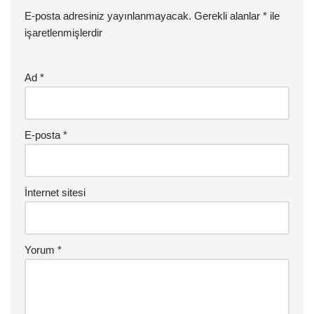
E-posta adresiniz yayınlanmayacak.
Gerekli alanlar
*
ile
işaretlenmişlerdir
Ad
*
E-posta
*
İnternet sitesi
Yorum
*