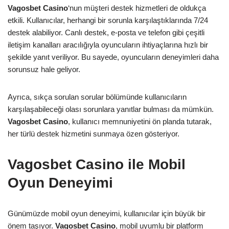
Vagosbet Casino
‘nun müşteri destek hizmetleri de oldukça
etkili. Kullanıcılar, herhangi bir sorunla karşılaştıklarında 7/24
destek alabiliyor. Canlı destek, e-posta ve telefon gibi çeşitli
iletişim kanalları aracılığıyla oyuncuların ihtiyaçlarına hızlı bir
şekilde yanıt veriliyor. Bu sayede, oyuncuların deneyimleri daha
sorunsuz hale geliyor.
Ayrıca, sıkça sorulan sorular bölümünde kullanıcıların
karşılaşabileceği olası sorunlara yanıtlar bulması da mümkün.
Vagosbet Casino
, kullanıcı memnuniyetini ön planda tutarak,
her türlü destek hizmetini sunmaya özen gösteriyor.
Vagosbet Casino ile Mobil
Oyun Deneyimi
Günümüzde mobil oyun deneyimi, kullanıcılar için büyük bir
önem taşıyor.
Vagosbet Casino
, mobil uyumlu bir platform