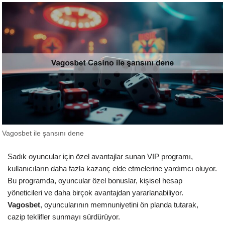
Vagosbet ile şansını dene
Sadık oyuncular için özel avantajlar sunan VIP programı,
kullanıcıların daha fazla kazanç elde etmelerine yardımcı oluyor.
Bu programda, oyuncular özel bonuslar, kişisel hesap
yöneticileri ve daha birçok avantajdan yararlanabiliyor.
Vagosbet
, oyuncularının memnuniyetini ön planda tutarak,
cazip teklifler sunmayı sürdürüyor.