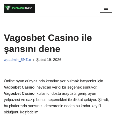
İçeriğe
geç
Vagosbet Casino ile
şansını dene
wpadmin_5f4f1e
Şubat 19, 2026
Online oyun dünyasında kendine yer bulmak isteyenler için
Vagosbet Casino
, heyecan verici bir seçenek sunuyor.
Vagosbet Casino
, kullanıcı dostu arayüzü, geniş oyun
yelpazesi ve cazip bonus seçenekleri ile dikkat çekiyor. Şimdi,
bu platformda şansınızı denemenin neden bu kadar keyifli
olduğunu keşfedelim.