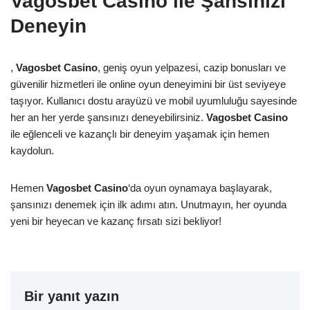
Vagosbet Casino ile Şansınızı
Deneyin
,
Vagosbet Casino
, geniş oyun yelpazesi, cazip bonusları ve
güvenilir hizmetleri ile online oyun deneyimini bir üst seviyeye
taşıyor. Kullanıcı dostu arayüzü ve mobil uyumluluğu sayesinde
her an her yerde şansınızı deneyebilirsiniz.
Vagosbet Casino
ile eğlenceli ve kazançlı bir deneyim yaşamak için hemen
kaydolun.
Hemen
Vagosbet Casino
‘da oyun oynamaya başlayarak,
şansınızı denemek için ilk adımı atın. Unutmayın, her oyunda
yeni bir heyecan ve kazanç fırsatı sizi bekliyor!
Bir yanıt yazın