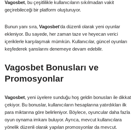
Vagosbet
, bu çeşitlilikle kullanıcıların sıkılmadan vakit
geçirebileceği bir platform oluşturuyor.
Bunun yanı sıra,
Vagosbet
‘da düzenli olarak yeni oyunlar
ekleniyor. Bu sayede, her zaman taze ve heyecan verici
içeriklerle karşılaşmak mümkün. Kullanıcılar, güncel oyunları
keşfederek şanslarını denemeye devam edebilir.
Vagosbet Bonusları ve
Promosyonlar
Vagosbet
, yeni üyelere sunduğu hoş geldin bonusları ile dikkat
çekiyor. Bu bonuslar, kullanıcıların hesaplarına yatırdıkları ilk
para miktarına göre belirleniyor. Böylece, oyuncular daha fazla
oyun oynama imkanı buluyor. Ayrıca, mevcut kullanıcılara
yönelik düzenli olarak yapılan promosyonlar da mevcut.