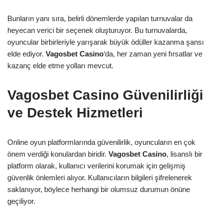
Bunların yanı sıra, belirli dönemlerde yapılan turnuvalar da
heyecan verici bir seçenek oluşturuyor. Bu turnuvalarda,
oyuncular birbirleriyle yarışarak büyük ödüller kazanma şansı
elde ediyor.
Vagosbet Casino
‘da, her zaman yeni fırsatlar ve
kazanç elde etme yolları mevcut.
Vagosbet Casino Güvenilirliği
ve Destek Hizmetleri
Online oyun platformlarında güvenilirlik, oyuncuların en çok
önem verdiği konulardan biridir.
Vagosbet Casino
, lisanslı bir
platform olarak, kullanıcı verilerini korumak için gelişmiş
güvenlik önlemleri alıyor. Kullanıcıların bilgileri şifrelenerek
saklanıyor, böylece herhangi bir olumsuz durumun önüne
geçiliyor.