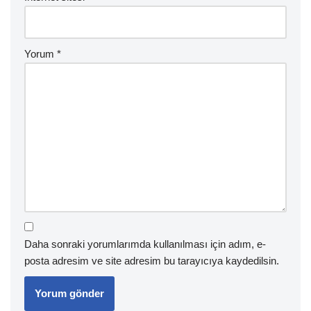
Yorum
*
Daha sonraki yorumlarımda kullanılması için adım, e-
posta adresim ve site adresim bu tarayıcıya kaydedilsin.