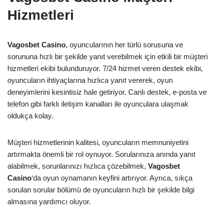
Hizmetleri
Vagosbet Casino
, oyuncularının her türlü sorusuna ve
sorununa hızlı bir şekilde yanıt verebilmek için etkili bir müşteri
hizmetleri ekibi bulunduruyor. 7/24 hizmet veren destek ekibi,
oyuncuların ihtiyaçlarına hızlıca yanıt vererek, oyun
deneyimlerini kesintisiz hale getiriyor. Canlı destek, e-posta ve
telefon gibi farklı iletişim kanalları ile oyunculara ulaşmak
oldukça kolay.
Müşteri hizmetlerinin kalitesi, oyuncuların memnuniyetini
artırmakta önemli bir rol oynuyor. Sorularınıza anında yanıt
alabilmek, sorunlarınızı hızlıca çözebilmek,
Vagosbet
Casino
‘da oyun oynamanın keyfini artırıyor. Ayrıca, sıkça
sorulan sorular bölümü de oyuncuların hızlı bir şekilde bilgi
almasına yardımcı oluyor.