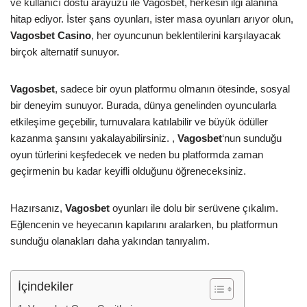
ve kullanıcı dostu arayüzü ile Vagosbet, herkesin ilgi alanına
hitap ediyor. İster şans oyunları, ister masa oyunları arıyor olun,
Vagosbet Casino
, her oyuncunun beklentilerini karşılayacak
birçok alternatif sunuyor.
Vagosbet
, sadece bir oyun platformu olmanın ötesinde, sosyal
bir deneyim sunuyor. Burada, dünya genelinden oyuncularla
etkileşime geçebilir, turnuvalara katılabilir ve büyük ödüller
kazanma şansını yakalayabilirsiniz. ,
Vagosbet
‘nun sunduğu
oyun türlerini keşfedecek ve neden bu platformda zaman
geçirmenin bu kadar keyifli olduğunu öğreneceksiniz.
Hazırsanız,
Vagosbet
oyunları ile dolu bir serüvene çıkalım.
Eğlencenin ve heyecanın kapılarını aralarken, bu platformun
sunduğu olanakları daha yakından tanıyalım.
İçindekiler