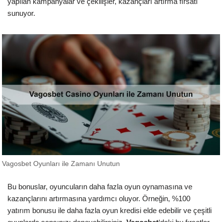
yapılan kampanyalar ve çekilişler, kazançları artırma fırsatı
sunuyor.
Vagosbet Oyunları ile Zamanı Unutun
Bu bonuslar, oyuncuların daha fazla oyun oynamasına ve
kazançlarını artırmasına yardımcı oluyor. Örneğin, %100
yatırım bonusu ile daha fazla oyun kredisi elde edebilir ve çeşitli