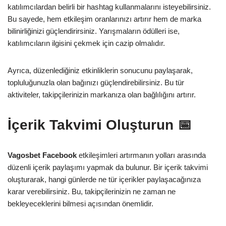
katılımcılardan belirli bir hashtag kullanmalarını isteyebilirsiniz.
Bu sayede, hem etkileşim oranlarınızı artırır hem de marka
bilinirliğinizi güçlendirirsiniz. Yarışmaların ödülleri ise,
katılımcıların ilgisini çekmek için cazip olmalıdır.
Ayrıca, düzenlediğiniz etkinliklerin sonucunu paylaşarak,
topluluğunuzla olan bağınızı güçlendirebilirsiniz. Bu tür
aktiviteler, takipçilerinizin markanıza olan bağlılığını artırır.
İçerik Takvimi Oluşturun 📅
Vagosbet Facebook
etkileşimleri artırmanın yolları arasında
düzenli içerik paylaşımı yapmak da bulunur. Bir içerik takvimi
oluşturarak, hangi günlerde ne tür içerikler paylaşacağınıza
karar verebilirsiniz. Bu, takipçilerinizin ne zaman ne
bekleyeceklerini bilmesi açısından önemlidir.