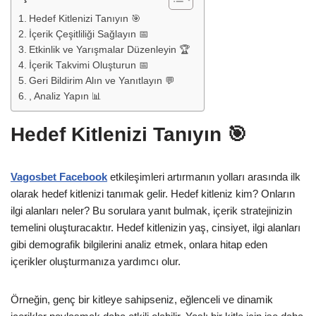
Hedef Kitlenizi Tanıyın 🎯
İçerik Çeşitliliği Sağlayın 📅
Etkinlik ve Yarışmalar Düzenleyin 🏆
İçerik Takvimi Oluşturun 📅
Geri Bildirim Alın ve Yanıtlayın 💬
, Analiz Yapın 📊
Hedef Kitlenizi Tanıyın 🎯
Vagosbet Facebook
etkileşimleri artırmanın yolları arasında ilk
olarak hedef kitlenizi tanımak gelir. Hedef kitleniz kim? Onların
ilgi alanları neler? Bu sorulara yanıt bulmak, içerik stratejinizin
temelini oluşturacaktır. Hedef kitlenizin yaş, cinsiyet, ilgi alanları
gibi demografik bilgilerini analiz etmek, onlara hitap eden
içerikler oluşturmanıza yardımcı olur.
Örneğin, genç bir kitleye sahipseniz, eğlenceli ve dinamik