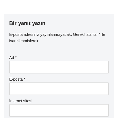
Bir yanıt yazın
E-posta adresiniz yayınlanmayacak.
Gerekli alanlar
*
ile
işaretlenmişlerdir
Ad
*
E-posta
*
İnternet sitesi