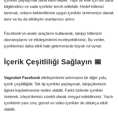
içerikler paylaşmak daha etkili olabilir. Yaşlı bir kitle için ise daha
bilgilendirici ve sade içerikler tercih edilebilir. Hedef kitlenizi
tanımak, onların beklentilerine uygun içerikler üretmenize olanak
tanır ve bu da etkileşim oranlarınızı artırır.
Facebook’un analiz araçlarını kullanarak, takipçi kitlenizin
davranışlarını ve etkileşimlerini inceleyebilirsiniz. Bu veriler,
içeriklerinizi daha etkili hale getirmenizde büyük rol oynar.
İçerik Çeşitliliği Sağlayın 📅
Vagosbet Facebook
etkileşimlerini artırmanın bir diğer yolu,
içerik çeşitliliğidir. Tek tip içerikler paylaşmak, takipçilerinizin
ilgisini kaybetmesine neden olabilir. Farklı türlerde içerikler
üreterek, izleyicilerinizi sürekli olarak meşgul edebilirsiniz. Yazılı
içeriklerin yanı sıra, görsel ve video içerikler de oldukça etkili
olabilir.