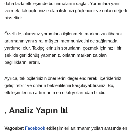
daha fazla etkileşimde bulunmalarını sağlar. Yorumlara yanıt
vermek, takipçilerinizle olan ilişkinizi güçlendirir ve onları değerli
hissettirir.
Özellikle, olumsuz yorumlarla ilgilenmek, markanızın itibarını
artırmanın yanı sıra, müşteri memnuniyetini de sağlamada
yardımcı olur. Takipçilerinizin sorunlarını çözmek için hızlı bir
şekilde geri dönüş yapmanız, onların markanıza olan
bağlılıklarını artırır.
Ayrıca, takipçilerinizin önerilerini değerlendirerek, içeriklerinizi
geliştirebilir ve onların beklentilerini karşılayabilirsiniz. Bu,
etkileşimlerinizi artırmanın en etkili yollarından biridir.
, Analiz Yapın 📊
Vagosbet
Facebook
etkileşimleri artırmanın yolları arasında en