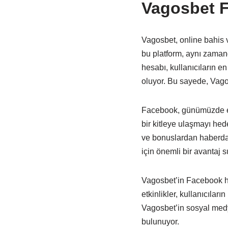
Vagosbet F
Vagosbet, online bahis
bu platform, aynı zaman
hesabı, kullanıcıların e
oluyor. Bu sayede, Vagos
Facebook, günümüzde en 
bir kitleye ulaşmayı hed
ve bonuslardan haberdar 
için önemli bir avantaj 
Vagosbet’in Facebook hes
etkinlikler, kullanıcılar
Vagosbet’in sosyal medya
bulunuyor.