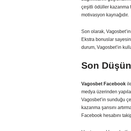
çeşitli ödüller kazanma f
motivasyon kaynağıdır.
Son olarak, Vagosbet’in 
Ekstra bonuslar sayesind
durum, Vagosbet’in kulla
Son Düşünc
Vagosbet Facebook
il
medya üzerinden yapılan 
Vagosbet’in sunduğu çeşi
kazanma şansını artırmak
Facebook hesabını taki