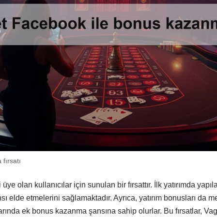
fırsatı
ye olan kullanıcılar için sunulan bir fırsattır. İlk yatırımda yapıl
 elde etmelerini sağlamaktadır. Ayrıca, yatırım bonusları da mevc
klarında ek bonus kazanma şansına sahip olurlar. Bu fırsatlar, Vag