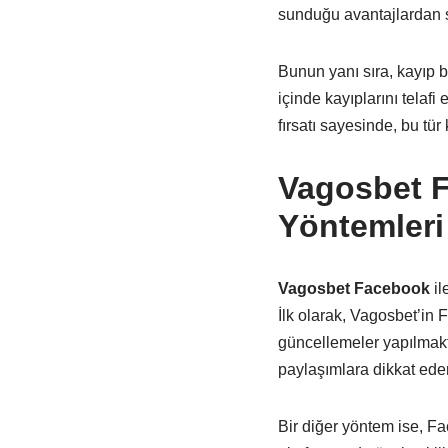
sunduğu avantajlardan s
Bunun yanı sıra, kayıp bon
içinde kayıplarını telafi
fırsatı sayesinde, bu tü
Vagosbet 
Yöntemleri
Vagosbet Facebook
il
İlk olarak, Vagosbet’in 
güncellemeler yapılmakta
paylaşımlara dikkat eder
Bir diğer yöntem ise, F