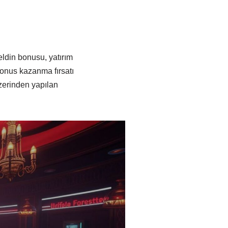
eldin bonusu, yatırım
bonus kazanma fırsatı
zerinden yapılan