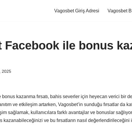
Vagosbet Giriş Adresi
Vagosbet B
 Facebook ile bonus k
, 2025
e bonus kazanma fırsatı, bahis severler için heyecan verici bir 
nıtım ve etkileşim artarken, Vagosbet’in sunduğu fırsatlar da ka
m sağlamak, kullanıcılara farklı avantajlar ve bonuslar sağlıyor
 kazanabileceğinizi ve bu fırsatların nasıl değerlendirileceğini