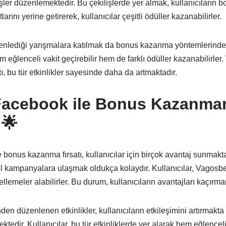
şler düzenlemektedir. Bu çekilişlerde yer almak, kullanıcıların
tlarını yerine getirerek, kullanıcılar çeşitli ödüller kazanabilirler.
enlediği yarışmalara katılmak da bonus kazanma yöntemlerinden b
 eğlenceli vakit geçirebilir hem de farklı ödüller kazanabilirler.
ı, bu tür etkinlikler sayesinde daha da artmaktadır.
Facebook ile Bonus Kazanma
 🌟
e bonus kazanma fırsatı, kullanıcılar için birçok avantaj sunmaktad
kampanyalara ulaşmak oldukça kolaydır. Kullanıcılar, Vagosbe
ellemeler alabilirler. Bu durum, kullanıcıların avantajları kaçırm
en düzenlenen etkinlikler, kullanıcıların etkileşimini artırmakta
ektedir. Kullanıcılar, bu tür etkinliklerde yer alarak hem eğlencel