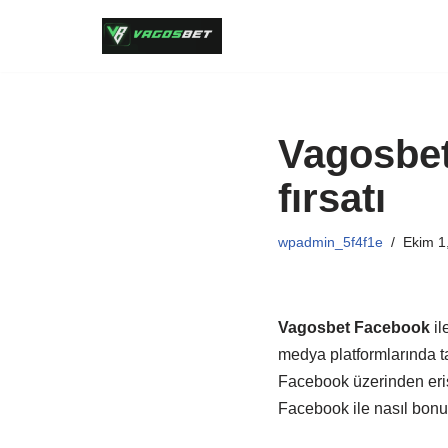
İçeriğe
geç
Vagosbet
fırsatı
wpadmin_5f4f1e
Ekim 1
Vagosbet Facebook
il
medya platformlarında ta
Facebook üzerinden erişi
Facebook ile nasıl bonus