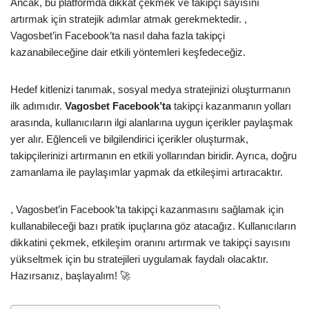
Ancak, bu platformda dikkat çekmek ve takipçi sayısını
artırmak için stratejik adımlar atmak gerekmektedir. ,
Vagosbet’in Facebook’ta nasıl daha fazla takipçi
kazanabileceğine dair etkili yöntemleri keşfedeceğiz.
Hedef kitlenizi tanımak, sosyal medya stratejinizi oluşturmanın
ilk adımıdır.
Vagosbet Facebook’ta
takipçi kazanmanın yolları
arasında, kullanıcıların ilgi alanlarına uygun içerikler paylaşmak
yer alır. Eğlenceli ve bilgilendirici içerikler oluşturmak,
takipçilerinizi artırmanın en etkili yollarından biridir. Ayrıca, doğru
zamanlama ile paylaşımlar yapmak da etkileşimi artıracaktır.
, Vagosbet’in Facebook’ta takipçi kazanmasını sağlamak için
kullanabileceği bazı pratik ipuçlarına göz atacağız. Kullanıcıların
dikkatini çekmek, etkileşim oranını artırmak ve takipçi sayısını
yükseltmek için bu stratejileri uygulamak faydalı olacaktır.
Hazırsanız, başlayalım! 🚀