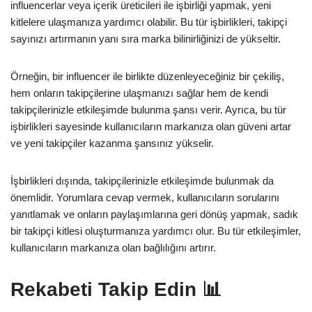
influencerlar veya içerik üreticileri ile işbirliği yapmak, yeni
kitlelere ulaşmanıza yardımcı olabilir. Bu tür işbirlikleri, takipçi
sayınızı artırmanın yanı sıra marka bilinirliğinizi de yükseltir.
Örneğin, bir influencer ile birlikte düzenleyeceğiniz bir çekiliş,
hem onların takipçilerine ulaşmanızı sağlar hem de kendi
takipçilerinizle etkileşimde bulunma şansı verir. Ayrıca, bu tür
işbirlikleri sayesinde kullanıcıların markanıza olan güveni artar
ve yeni takipçiler kazanma şansınız yükselir.
İşbirlikleri dışında, takipçilerinizle etkileşimde bulunmak da
önemlidir. Yorumlara cevap vermek, kullanıcıların sorularını
yanıtlamak ve onların paylaşımlarına geri dönüş yapmak, sadık
bir takipçi kitlesi oluşturmanıza yardımcı olur. Bu tür etkileşimler,
kullanıcıların markanıza olan bağlılığını artırır.
Rekabeti Takip Edin 📊