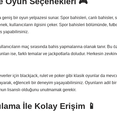
e Oyun Seçenekleri 🎮
a geniş bir oyun yelpazesi sunar. Spor bahisleri, canlı bahisler, 
nek, kullanıcıların ilgisini çeker. Spor bahisleri bölümünde, futbo
s yapabilirsiniz.
llanıcıların maç sırasında bahis yapmalarına olanak tanır. Bu öz
oyunları ise, farklı temalar ve jackpotlarla doludur. Herkesin zevk
verler için blackjack, rulet ve poker gibi klasik oyunlar da mevcu
yarak, eğlenceli bir deneyim yaşayabilirsiniz. Oyunların adil b
rmun lisanslı olduğunu unutmamak gerekir.
lama İle Kolay Erişim 📱