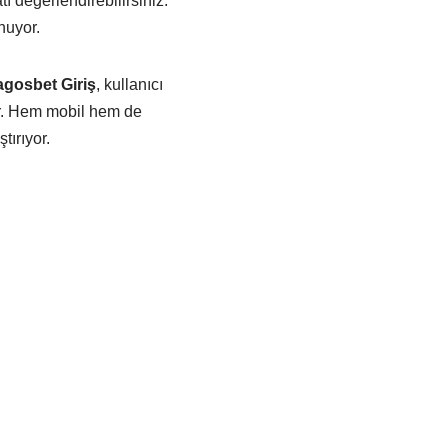
ı değerlendirebilirsiniz.
nuyor.
agosbet Giriş
, kullanıcı
r. Hem mobil hem de
tırıyor.