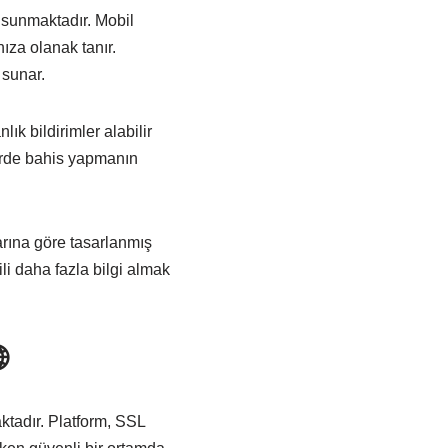
 sunmaktadır. Mobil
ıza olanak tanır.
 sunar.
k bildirimler alabilir
yerde bahis yapmanın
arına göre tasarlanmış
li daha fazla bilgi almak

ktadır. Platform, SSL