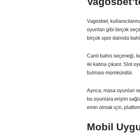
Vagosbet’t
Vagosbet, kullanıcıların
oyunları gibi birçok seçe
birçok spor dalında bahi
Canlı bahis seçeneği, ku
iki katına çıkarır. Slot 
bulması mümkündür.
Ayrıca, masa oyunları se
bu oyunlara erişim sağla
emin olmak için, platfo
Mobil Uygu