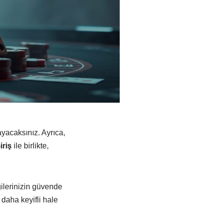
yacaksınız. Ayrıca,
riş
ile birlikte,
ilerinizin güvende
daha keyifli hale