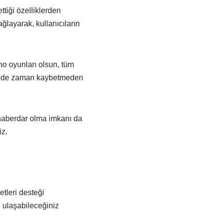
tiği özelliklerden
ağlayarak, kullanıcıların
ino oyunları olsun, tüm
sinde zaman kaybetmeden
haberdar olma imkanı da
iz.
etleri desteği
n ulaşabileceğiniz