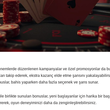
dönemlerde düzenlenen kampanyalar ve özel promosyonlar da b
ları takip ederek, ekstra kazanç elde etme şansını yakalayabilirsi
onuslar, bahis yaparken daha fazla seçenek ve şans sunar.
ile birlikte sunulan bonuslar, yeni başlayanlar için harika bir baş
erek, oyun deneyiminizi daha da zenginleştirebilirsiniz.