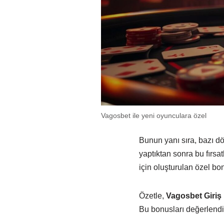
Vagosbet ile yeni oyunculara özel
Bunun yanı sıra, bazı 
yaptıktan sonra bu fırsat
için oluşturulan özel b
Özetle,
Vagosbet Giriş
Bu bonusları değerlendir