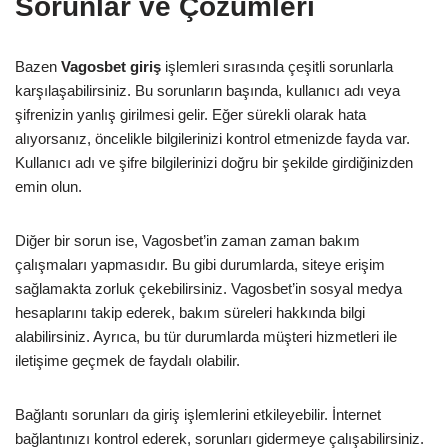
Sorunlar ve Çözümleri
Bazen
Vagosbet giriş
işlemleri sırasında çeşitli sorunlarla
karşılaşabilirsiniz. Bu sorunların başında, kullanıcı adı veya
şifrenizin yanlış girilmesi gelir. Eğer sürekli olarak hata
alıyorsanız, öncelikle bilgilerinizi kontrol etmenizde fayda var.
Kullanıcı adı ve şifre bilgilerinizi doğru bir şekilde girdiğinizden
emin olun.
Diğer bir sorun ise, Vagosbet’in zaman zaman bakım
çalışmaları yapmasıdır. Bu gibi durumlarda, siteye erişim
sağlamakta zorluk çekebilirsiniz. Vagosbet’in sosyal medya
hesaplarını takip ederek, bakım süreleri hakkında bilgi
alabilirsiniz. Ayrıca, bu tür durumlarda müşteri hizmetleri ile
iletişime geçmek de faydalı olabilir.
Bağlantı sorunları da giriş işlemlerini etkileyebilir. İnternet
bağlantınızı kontrol ederek, sorunları gidermeye çalışabilirsiniz.