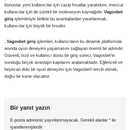
bonuslar, yeni kullanıcılar için cazip fırsatlar yaratırken, mevcut
kullanıcılar için de sürekli bir motivasyon kaynağıdır.
Vagosbet
giriş
işlemleriyle birlikte bu avantajlardan yararlanmak,
kullanıcılar için büyük bir fırsattır.
,
Vagosbet giriş
işlemleri, kullanıcıların bu dinamik platformda
anında oyun deneyimi yaşamasını sağlayan önemli bir adımdır.
Güvenli, hızlı ve kullanıcı dostu bir giriş süreci, Vagosbet’in
sunduğu birçok avantajın kapılarını aralamaktadır. Eğlenceli ve
heyecan dolu bir oyun deneyimi için Vagosbet’i tercih etmek,
doğru bir karar olacaktır.
Bir yanıt yazın
E-posta adresiniz yayınlanmayacak.
Gerekli alanlar
*
ile
işaretlenmişlerdir