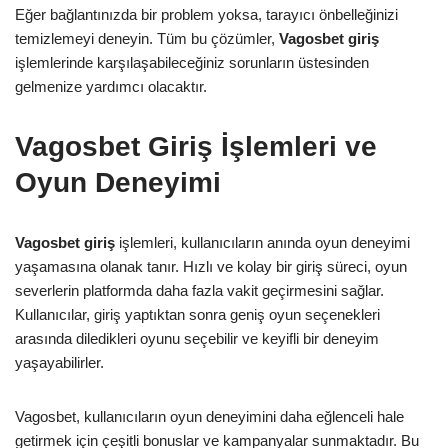
Eğer bağlantınızda bir problem yoksa, tarayıcı önbelleğinizi
temizlemeyi deneyin. Tüm bu çözümler,
Vagosbet giriş
işlemlerinde karşılaşabileceğiniz sorunların üstesinden
gelmenize yardımcı olacaktır.
Vagosbet Giriş İşlemleri ve
Oyun Deneyimi
Vagosbet giriş
işlemleri, kullanıcıların anında oyun deneyimi
yaşamasına olanak tanır. Hızlı ve kolay bir giriş süreci, oyun
severlerin platformda daha fazla vakit geçirmesini sağlar.
Kullanıcılar, giriş yaptıktan sonra geniş oyun seçenekleri
arasında diledikleri oyunu seçebilir ve keyifli bir deneyim
yaşayabilirler.
Vagosbet, kullanıcıların oyun deneyimini daha eğlenceli hale
getirmek için çeşitli bonuslar ve kampanyalar sunmaktadır. Bu