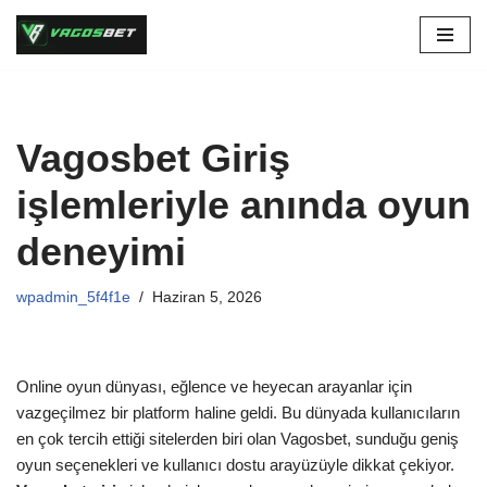
İçeriğe
geç
Vagosbet Giriş
işlemleriyle anında oyun
deneyimi
wpadmin_5f4f1e
Haziran 5, 2026
Online oyun dünyası, eğlence ve heyecan arayanlar için
vazgeçilmez bir platform haline geldi. Bu dünyada kullanıcıların
en çok tercih ettiği sitelerden biri olan Vagosbet, sunduğu geniş
oyun seçenekleri ve kullanıcı dostu arayüzüyle dikkat çekiyor.