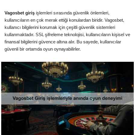
Vagosbet giriş
işlemleri sırasında güvenlik önlemleri,
kullanıcıların en çok merak ettiği konulardan biridir. Vagosbet,
kullanıcı bilgilerini korumak için çeşitli güvenlik sistemleri
kullanmaktadır. SSL şifreleme teknolojisi, kullanıcıların kişisel ve
finansal bilgilerini güvence altına alır. Bu sayede, kullanıcılar
güvenli bir ortamda oyun oynayabilirler.