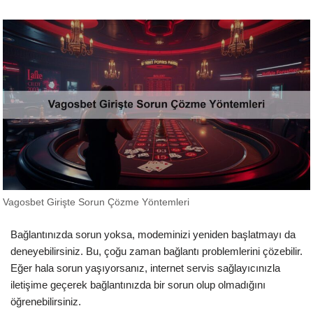
Vagosbet Girişte Sorun Çözme Yöntemleri
Bağlantınızda sorun yoksa, modeminizi yeniden başlatmayı da
deneyebilirsiniz. Bu, çoğu zaman bağlantı problemlerini çözebilir.
Eğer hala sorun yaşıyorsanız, internet servis sağlayıcınızla
iletişime geçerek bağlantınızda bir sorun olup olmadığını
öğrenebilirsiniz.