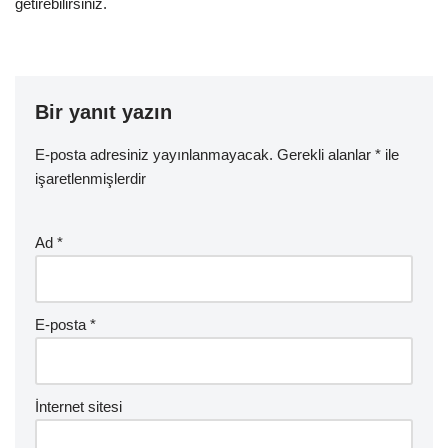
getirebilirsiniz.
Bir yanıt yazın
E-posta adresiniz yayınlanmayacak.
Gerekli alanlar
*
ile
işaretlenmişlerdir
Ad
*
E-posta
*
İnternet sitesi