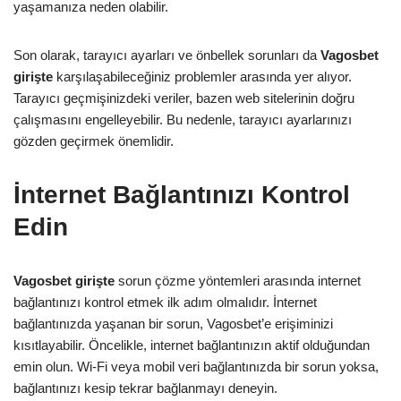
yaşamanıza neden olabilir.
Son olarak, tarayıcı ayarları ve önbellek sorunları da
Vagosbet
girişte
karşılaşabileceğiniz problemler arasında yer alıyor.
Tarayıcı geçmişinizdeki veriler, bazen web sitelerinin doğru
çalışmasını engelleyebilir. Bu nedenle, tarayıcı ayarlarınızı
gözden geçirmek önemlidir.
İnternet Bağlantınızı Kontrol
Edin
Vagosbet girişte
sorun çözme yöntemleri arasında internet
bağlantınızı kontrol etmek ilk adım olmalıdır. İnternet
bağlantınızda yaşanan bir sorun, Vagosbet’e erişiminizi
kısıtlayabilir. Öncelikle, internet bağlantınızın aktif olduğundan
emin olun. Wi-Fi veya mobil veri bağlantınızda bir sorun yoksa,
bağlantınızı kesip tekrar bağlanmayı deneyin.