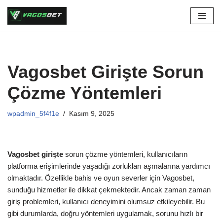
İçeriğe
geç
Vagosbet Girişte Sorun
Çözme Yöntemleri
wpadmin_5f4f1e
Kasım 9, 2025
Vagosbet girişte
sorun çözme yöntemleri, kullanıcıların
platforma erişimlerinde yaşadığı zorlukları aşmalarına yardımcı
olmaktadır. Özellikle bahis ve oyun severler için Vagosbet,
sunduğu hizmetler ile dikkat çekmektedir. Ancak zaman zaman
giriş problemleri, kullanıcı deneyimini olumsuz etkileyebilir. Bu
gibi durumlarda, doğru yöntemleri uygulamak, sorunu hızlı bir