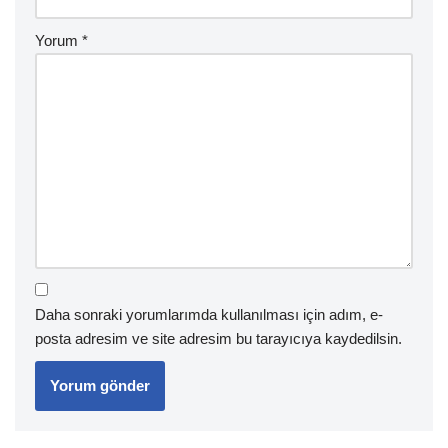
Yorum
*
Daha sonraki yorumlarımda kullanılması için adım, e-
posta adresim ve site adresim bu tarayıcıya kaydedilsin.