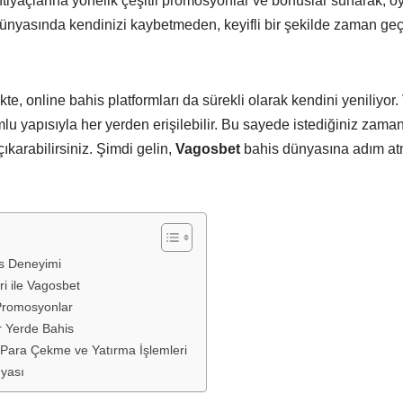
 ihtiyaçlarına yönelik çeşitli promosyonlar ve bonuslar sunarak, 
dünyasında kendinizi kaybetmeden, keyifli bir şekilde zaman ge
likte, online bahis platformları da sürekli olarak kendini yeniliyor.
u yapısıyla her yerden erişilebilir. Bu sayede istediğiniz zaman
ıkarabilirsiniz. Şimdi gelin,
Vagosbet
bahis dünyasına adım atm
s Deneyimi
i ile Vagosbet
 Promosyonlar
r Yerde Bahis
 Para Çekme ve Yatırma İşlemleri
nyası