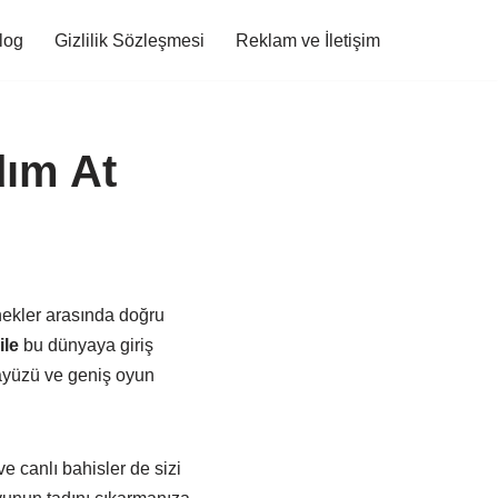
log
Gizlilik Sözleşmesi
Reklam ve İletişim
dım At
nekler arasında doğru
ile
bu dünyaya giriş
rayüzü ve geniş oyun
e canlı bahisler de sizi