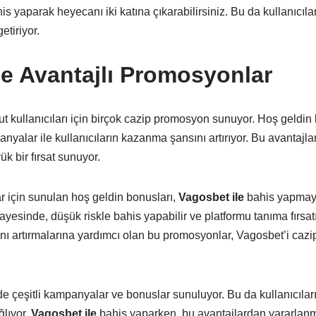
his yaparak heyecanı iki katına çıkarabilirsiniz. Bu da kullanıcıl
etiriyor.
le Avantajlı Promosyonlar
 kullanıcıları için birçok cazip promosyon sunuyor. Hoş geldin 
nyalar ile kullanıcıların kazanma şansını artırıyor. Bu avantajl
ük bir fırsat sunuyor.
lar için sunulan hoş geldin bonusları,
Vagosbet ile
bahis yapmaya
ayesinde, düşük riskle bahis yapabilir ve platformu tanıma fırsatı 
ını artırmalarına yardımcı olan bu promosyonlar, Vagosbet’i cazi
 de çeşitli kampanyalar ve bonuslar sunuluyor. Bu da kullanıcıları
ğlıyor.
Vagosbet ile
bahis yaparken, bu avantajlardan yararlanm