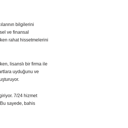
arının bilgilerini
sel ve finansal
rken rahat hissetmelerini
n, lisanslı bir firma ile
dartlara uyduğunu ve
uşturuyor.
riyor. 7/24 hizmet
. Bu sayede, bahis