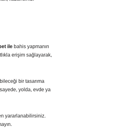
et ile
bahis yapmanın
tlıkla erişim sağlayarak,
bileceği bir tasarıma
 sayede, yolda, evde ya
 yararlanabilirsiniz.
mayın.