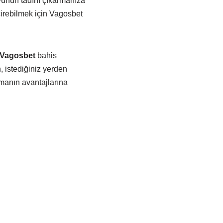
oyunun tadını çıkarmanıza
çirebilmek için Vagosbet
Vagosbet
bahis
, istediğiniz yerden
anın avantajlarına