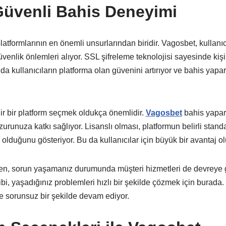
üvenli Bahis Deneyimi
atformlarının en önemli unsurlarından biridir. Vagosbet, kullanıcıl
venlik önlemleri alıyor. SSL şifreleme teknolojisi sayesinde kişi
 da kullanıcıların platforma olan güvenini artırıyor ve bahis yapa
ir bir platform seçmek oldukça önemlidir.
Vagosbet
bahis yaparke
uzurunuza katkı sağlıyor. Lisanslı olması, platformun belirli stan
 olduğunu gösteriyor. Bu da kullanıcılar için büyük bir avantaj ol
n, sorun yaşamanız durumunda müşteri hizmetleri de devreye gi
bi, yaşadığınız problemleri hızlı bir şekilde çözmek için burada
e sorunsuz bir şekilde devam ediyor.