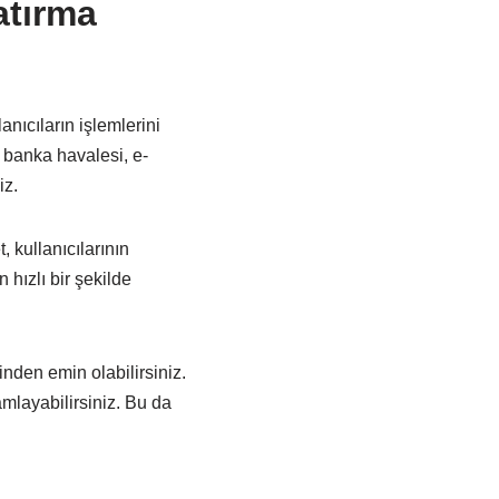
atırma
nıcıların işlemlerini
, banka havalesi, e-
iz.
 kullanıcılarının
hızlı bir şekilde
inden emin olabilirsiniz.
mlayabilirsiniz. Bu da