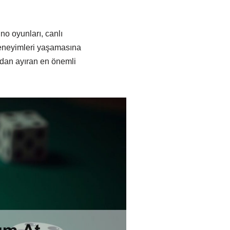
no oyunları, canlı
 deneyimleri yaşamasına
ardan ayıran en önemli