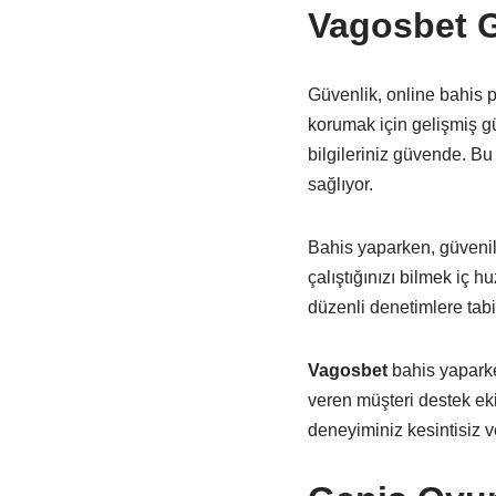
Vagosbet G
Güvenlik, online bahis pl
korumak için gelişmiş gü
bilgileriniz güvende. Bu
sağlıyor.
Bahis yaparken, güvenil
çalıştığınızı bilmek iç h
düzenli denetimlere tabi
Vagosbet
bahis yaparke
veren müşteri destek eki
deneyiminiz kesintisiz v