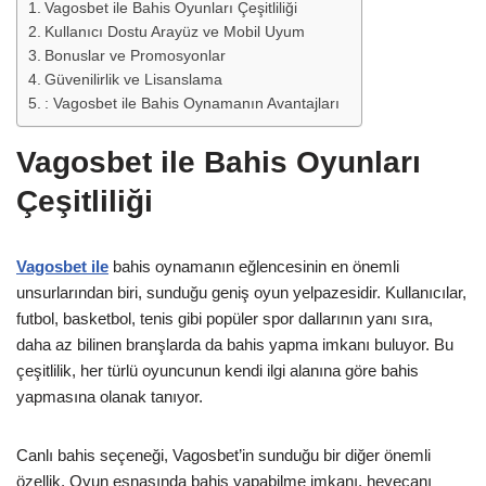
Vagosbet ile Bahis Oyunları Çeşitliliği
Kullanıcı Dostu Arayüz ve Mobil Uyum
Bonuslar ve Promosyonlar
Güvenilirlik ve Lisanslama
: Vagosbet ile Bahis Oynamanın Avantajları
Vagosbet ile Bahis Oyunları
Çeşitliliği
Vagosbet ile
bahis oynamanın eğlencesinin en önemli
unsurlarından biri, sunduğu geniş oyun yelpazesidir. Kullanıcılar,
futbol, basketbol, tenis gibi popüler spor dallarının yanı sıra,
daha az bilinen branşlarda da bahis yapma imkanı buluyor. Bu
çeşitlilik, her türlü oyuncunun kendi ilgi alanına göre bahis
yapmasına olanak tanıyor.
Canlı bahis seçeneği, Vagosbet’in sunduğu bir diğer önemli
özellik. Oyun esnasında bahis yapabilme imkanı, heyecanı