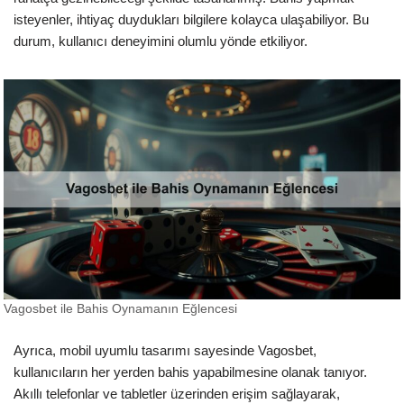
isteyenler, ihtiyaç duydukları bilgilere kolayca ulaşabiliyor. Bu
durum, kullanıcı deneyimini olumlu yönde etkiliyor.
Vagosbet ile Bahis Oynamanın Eğlencesi
Ayrıca, mobil uyumlu tasarımı sayesinde Vagosbet,
kullanıcıların her yerden bahis yapabilmesine olanak tanıyor.
Akıllı telefonlar ve tabletler üzerinden erişim sağlayarak,