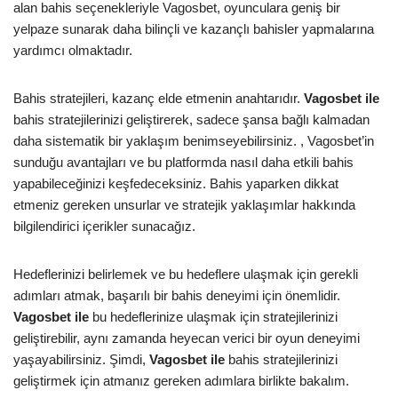
alan bahis seçenekleriyle Vagosbet, oyunculara geniş bir
yelpaze sunarak daha bilinçli ve kazançlı bahisler yapmalarına
yardımcı olmaktadır.
Bahis stratejileri, kazanç elde etmenin anahtarıdır.
Vagosbet ile
bahis stratejilerinizi geliştirerek, sadece şansa bağlı kalmadan
daha sistematik bir yaklaşım benimseyebilirsiniz. , Vagosbet’in
sunduğu avantajları ve bu platformda nasıl daha etkili bahis
yapabileceğinizi keşfedeceksiniz. Bahis yaparken dikkat
etmeniz gereken unsurlar ve stratejik yaklaşımlar hakkında
bilgilendirici içerikler sunacağız.
Hedeflerinizi belirlemek ve bu hedeflere ulaşmak için gerekli
adımları atmak, başarılı bir bahis deneyimi için önemlidir.
Vagosbet ile
bu hedeflerinize ulaşmak için stratejilerinizi
geliştirebilir, aynı zamanda heyecan verici bir oyun deneyimi
yaşayabilirsiniz. Şimdi,
Vagosbet ile
bahis stratejilerinizi
geliştirmek için atmanız gereken adımlara birlikte bakalım.