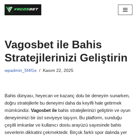
İçeriğe
geç
Vagosbet ile Bahis
Stratejilerinizi Geliştirin
wpadmin_5f4f1e
Kasım 22, 2025
Bahis dünyası, heyecan ve kazanç dolu bir deneyim sunarken,
doğru stratejilerle bu deneyimi daha da keyifli hale getirmek
mümkündür.
Vagosbet ile
bahis stratejilerinizi geliştirin ve oyun
deneyiminizi bir üst seviyeye taşıyın. Bu platform, sunduğu
çeşitli imkanlar ve kullanıcı dostu arayüzü sayesinde bahis
severlerin dikkatini çekmektedir. Birçok farklı spor dalında yer