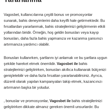
Vagosbet, kullanıcılarına çeşitli bonus ve promosyonlar
sunarak, bahis deneyimlerini daha keyifli hale getirmektedir. Bu
fırsatlardan yararlanmak, bahis stratejilerinizi geliştirmenin etkili
yollarından biridir. Örneğin, hoş geldin bonusları veya kayıp
bonusları, daha fazla bahis yapmanıza ve kazanma şansınızı
artırmanıza yardımcı olabilir.
Bonusları kullanırken, şartlarını iyi anlamak ve bu şartlara uygun
şekilde hareket etmek önemlidir.
Vagosbet ile
bahis
stratejilerinizi geliştirirken, bonusları akıllıca kullanarak bütçenizi
genişletebilir ve daha fazla fırsattan yararlanabilirsiniz. Ayrıca,
düzenli olarak yapılan kampanyaları takip etmek, kazancınızı
artırmanın başka bir yoludur.
, bonuslar ve promosyonlar,
Vagosbet ile
bahis stratejilerinizi
geliştirirken dikkate almanız gereken önemli unsurlardır. Bu