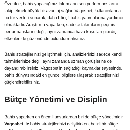
Özellikle, bahis yapacağınız takımların son performanslarını
takip etmek büyük bir avantaj sağlar. Vagosbet, kullanıcılarına
bu tür verileri sunarak, daha bilinçli bahis yapmalarına yardımcı
olmaktadır. Araştırma yaparken, sadece takımların geçmiş
performanslarını değil, aynı zamanda hava koşulları gibi dış
etkenleri de göz önünde bulundurmalısınız.
Bahis stratejilerinizi geliştirmek için, analizlerinizi sadece kendi
tahminlerinize değil, aynı zamanda uzman görüşlerine de
dayandırabilirsiniz. Vagosbet’in sağladığı kaynaklar sayesinde,
bahis dünyasındaki en güncel bilgilere ulaşarak stratejilerinizi
güçlendirebilirsiniz.
Bütçe Yönetimi ve Disiplin
Bahis yaparken en önemli unsurlardan biri de bütçe yönetimidir.
Vagosbet ile
bahis stratejilerinizi geliştirirken, belirli bir bütçe