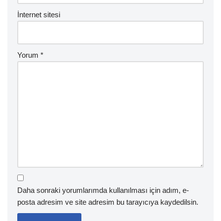
İnternet sitesi
Yorum
*
Daha sonraki yorumlarımda kullanılması için adım, e-
posta adresim ve site adresim bu tarayıcıya kaydedilsin.