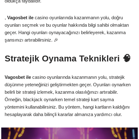
oldukça faydalıdır.
,
Vagosbet ile
casino oyunlarında kazanmanın yolu, doğru
oyunları seçmek ve bu oyunlar hakkında bilgi sahibi olmaktan
geçer. Hangi oyunları oynayacağınızı belirleyerek, kazanma
şansınızı artırabilirsiniz. 🎉
Stratejik Oynama Teknikleri 🧠
Vagosbet ile
casino oyunlarında kazanmanın yolu, stratejik
düşünme yeteneğinizi geliştirmekten geçer. Oyunları oynarken
belirli bir strateji izlemek, kazanma olasılığınızı artırabilir.
Örneğin, blackjack oynarken temel strateji kart sayma
yöntemini kullanabilirsiniz. Bu yöntem, hangi kartların kaldığını
hesaplayarak daha bilinçli kararlar almanıza yardımcı olur.