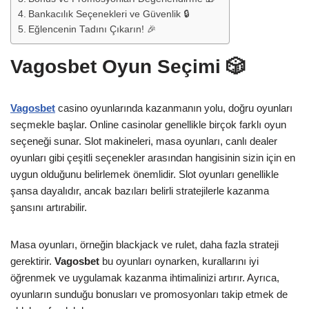
Bankacılık Seçenekleri ve Güvenlik 🔒
Eğlencenin Tadını Çıkarın! 🎉
Vagosbet Oyun Seçimi 🎲
Vagosbet
casino oyunlarında kazanmanın yolu, doğru oyunları
seçmekle başlar. Online casinolar genellikle birçok farklı oyun
seçeneği sunar. Slot makineleri, masa oyunları, canlı dealer
oyunları gibi çeşitli seçenekler arasından hangisinin sizin için en
uygun olduğunu belirlemek önemlidir. Slot oyunları genellikle
şansa dayalıdır, ancak bazıları belirli stratejilerle kazanma
şansını artırabilir.
Masa oyunları, örneğin blackjack ve rulet, daha fazla strateji
gerektirir.
Vagosbet
bu oyunları oynarken, kurallarını iyi
öğrenmek ve uygulamak kazanma ihtimalinizi artırır. Ayrıca,
oyunların sunduğu bonusları ve promosyonları takip etmek de