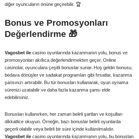
diğer oyuncuların önüne geçirebilir. 🏆
Bonus ve Promosyonları
Değerlendirme 🎁
Vagosbet ile
casino oyunlarında kazanmanın yolu, bonus ve
promosyonları akıllıca değerlendirmekten geçer. Online
casinolar, oyunculara çeşitli bonuslar sunar. Hoş geldin bonusu,
bedava dönüşler ve sadakat programları gibi fırsatlar, kazanma
şansınızı artırabilir. Bu tür bonusları kullanarak, oyun oynama
sürenizi uzatabilir ve daha fazla kazanma şansı elde
edebilirsiniz.
Bonusları kullanırken, her zaman belirli şartları ve koşulları
dikkatlice okuyun. Örneğin, bazı bonuslar belirli oyunlarda
geçerli olabilir veya belirli bir süre içinde kullanılmalıdır.
Vagosbet ile
casino oyunlarında kazanmanın yolu, bu bonusları