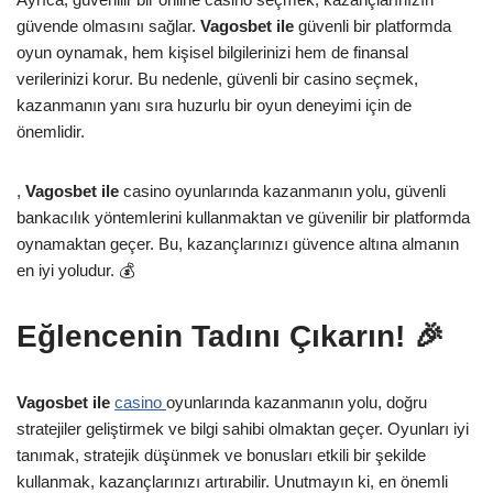
güvende olmasını sağlar.
Vagosbet ile
güvenli bir platformda
oyun oynamak, hem kişisel bilgilerinizi hem de finansal
verilerinizi korur. Bu nedenle, güvenli bir casino seçmek,
kazanmanın yanı sıra huzurlu bir oyun deneyimi için de
önemlidir.
,
Vagosbet ile
casino oyunlarında kazanmanın yolu, güvenli
bankacılık yöntemlerini kullanmaktan ve güvenilir bir platformda
oynamaktan geçer. Bu, kazançlarınızı güvence altına almanın
en iyi yoludur. 💰
Eğlencenin Tadını Çıkarın! 🎉
Vagosbet ile
casino
oyunlarında kazanmanın yolu, doğru
stratejiler geliştirmek ve bilgi sahibi olmaktan geçer. Oyunları iyi
tanımak, stratejik düşünmek ve bonusları etkili bir şekilde
kullanmak, kazançlarınızı artırabilir. Unutmayın ki, en önemli