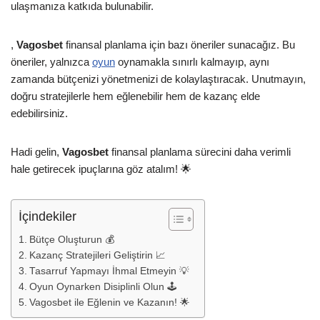
ulaşmanıza katkıda bulunabilir.
,
Vagosbet
finansal planlama için bazı öneriler sunacağız. Bu
öneriler, yalnızca
oyun
oynamakla sınırlı kalmayıp, aynı
zamanda bütçenizi yönetmenizi de kolaylaştıracak. Unutmayın,
doğru stratejilerle hem eğlenebilir hem de kazanç elde
edebilirsiniz.
Hadi gelin,
Vagosbet
finansal planlama sürecini daha verimli
hale getirecek ipuçlarına göz atalım! 🌟
İçindekiler
Bütçe Oluşturun 💰
Kazanç Stratejileri Geliştirin 📈
Tasarruf Yapmayı İhmal Etmeyin 💡
Oyun Oynarken Disiplinli Olun 🕹️
Vagosbet ile Eğlenin ve Kazanın! 🌟