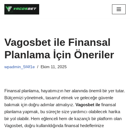
İçeriğe
geç
Vagosbet ile Finansal
Planlama İçin Öneriler
wpadmin_5f4f1e
Ekim 11, 2025
Finansal planlama, hayatımızın her alanında önemli bir yer tutar.
Bütçemizi yönetmek, tasarruf etmek ve geleceğe güvenle
bakmak için doğru adımlar atmalıyız.
Vagosbet ile
finansal
planlama yapmak, bu süreçte size yardımcı olabilecek harika
bir yol olabilir. Hem eğlenceli hem de kazançlı bir platform olan
Vagosbet, doğru kullanıldığında finansal hedeflerinize