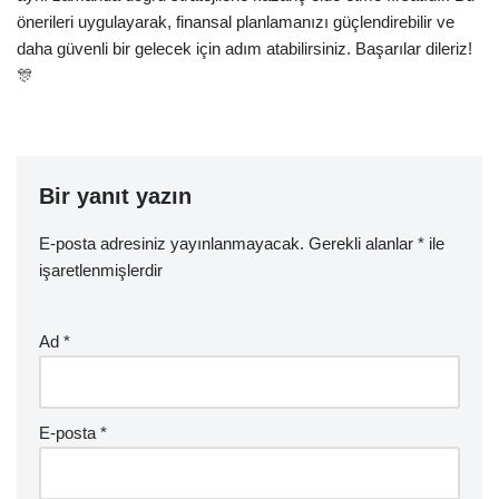
önerileri uygulayarak, finansal planlamanızı güçlendirebilir ve
daha güvenli bir gelecek için adım atabilirsiniz. Başarılar dileriz!
🎊
Bir yanıt yazın
E-posta adresiniz yayınlanmayacak.
Gerekli alanlar
*
ile
işaretlenmişlerdir
Ad
*
E-posta
*