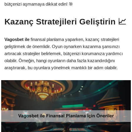
bütçenizi aşmamaya dikkat edin! 🎯
Kazanç Stratejileri Geliştirin 📈
Vagosbet ile
finansal planlama yaparken, kazanç stratejileri
geliştirmek de önemlidir. Oyun oynarken kazanma şansınızı
artıracak stratejiler belirlemek, bütçenizi korumanıza yardımcı
olabilir. Örneğin, hangi oyunların daha fazla kazandırdığını
araştırarak, bu oyunlara yönelmek mantıklı bir adım olabilir.