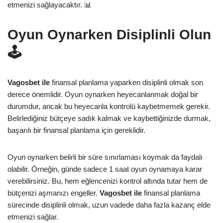
etmenizi sağlayacaktır. 📊
Oyun Oynarken Disiplinli Olun
🕹️
Vagosbet ile
finansal planlama yaparken disiplinli olmak son
derece önemlidir. Oyun oynarken heyecanlanmak doğal bir
durumdur, ancak bu heyecanla kontrolü kaybetmemek gerekir.
Belirlediğiniz bütçeye sadık kalmak ve kaybettiğinizde durmak,
başarılı bir finansal planlama için gereklidir.
Oyun oynarken belirli bir süre sınırlaması koymak da faydalı
olabilir. Örneğin, günde sadece 1 saat oyun oynamaya karar
verebilirsiniz. Bu, hem eğlencenizi kontrol altında tutar hem de
bütçenizi aşmanızı engeller.
Vagosbet ile
finansal planlama
sürecinde disiplinli olmak, uzun vadede daha fazla kazanç elde
etmenizi sağlar.