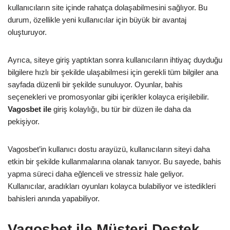
kullanıcıların site içinde rahatça dolaşabilmesini sağlıyor. Bu
durum, özellikle yeni kullanıcılar için büyük bir avantaj
oluşturuyor.
Ayrıca, siteye giriş yaptıktan sonra kullanıcıların ihtiyaç duyduğu
bilgilere hızlı bir şekilde ulaşabilmesi için gerekli tüm bilgiler ana
sayfada düzenli bir şekilde sunuluyor. Oyunlar, bahis
seçenekleri ve promosyonlar gibi içerikler kolayca erişilebilir.
Vagosbet ile
giriş kolaylığı, bu tür bir düzen ile daha da
pekişiyor.
Vagosbet’in kullanıcı dostu arayüzü, kullanıcıların siteyi daha
etkin bir şekilde kullanmalarına olanak tanıyor. Bu sayede, bahis
yapma süreci daha eğlenceli ve stressiz hale geliyor.
Kullanıcılar, aradıkları oyunları kolayca bulabiliyor ve istedikleri
bahisleri anında yapabiliyor.
Vagosbet ile Müşteri Destek