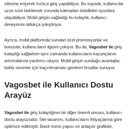
sitesine erişerek hızlıca giriş yapabiliyor. Bu sayede, kullanıcılar
uzun süre beklemek zorunda kalmadan istedikleri oyunlara
ulaşabiliyor. Mobil girişin sağladığı bu kolaylık, kullanıcı
deneyimini oldukça iyileştiriyor.
Ayrıca, mobil platformda sunulan özel promosyonlar ve
bonuslar, kullanıcıların ilgisini çekiyor. Bu da,
Vagosbet ile
giriş
kolaylığı sağlarken aynı zamanda kullanıcıların kazançlarını
artırmalarına yardımcı oluyor. Mobil girişin sunduğu avantajlar,
bahis severler için kaçırılmaması gereken fırsatlar sunuyor.
Vagosbet ile Kullanıcı Dostu
Arayüz
Vagosbet ile
giriş kolaylığının bir diğer önemli unsuru, kullanıcı
dostu arayüzüdür. Site tasarımı, kullanıcıların ihtiyaçlarına göre
optimize edilmiştir. Basit menü yapısı ve anlaşılır grafikler,