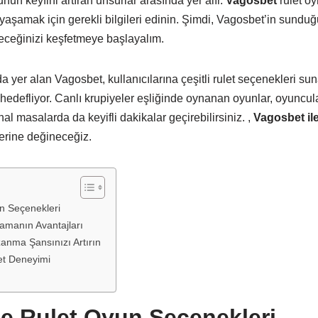
nun keyfini artıran unsurlar arasında yer alır.
Vagosbet
rulet o
şamak için gerekli bilgileri edinin. Şimdi, Vagosbet’in sunduğu
leceğinizi keşfetmeye başlayalım.
 yer alan Vagosbet, kullanıcılarına çeşitli rulet seçenekleri s
 hedefliyor. Canlı krupiyeler eşliğinde oynanan oyunlar, oyuncul
al masalarda da keyifli dakikalar geçirebilirsiniz. ,
Vagosbet il
lerine değineceğiz.
n Seçenekleri
amanın Avantajları
azanma Şansınızı Artırın
et Deneyimi
le Rulet Oyun Seçenekleri