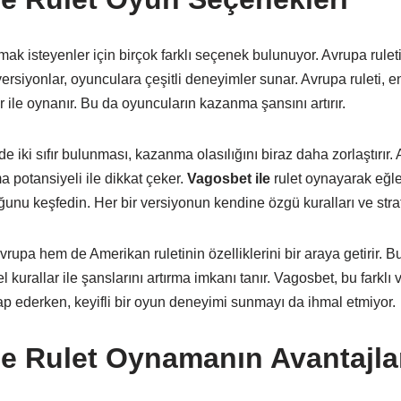
ak isteyenler için birçok farklı seçenek bulunuyor. Avrupa ruleti
ı versiyonlar, oyunculara çeşitli deneyimler sunar. Avrupa ruleti
fır ile oynanır. Bu da oyuncuların kazanma şansını artırır.
e iki sıfır bulunması, kazanma olasılığını biraz daha zorlaştırır.
 potansiyeli ile dikkat çeker.
Vagosbet ile
rulet oynayarak eğl
unu keşfedin. Her bir versiyonun kendine özgü kuralları ve strate
vrupa hem de Amerikan ruletinin özelliklerini bir araya getirir. 
urallar ile şanslarını artırma imkanı tanır. Vagosbet, bu farklı v
ap ederken, keyifli bir oyun deneyimi sunmayı da ihmal etmiyor.
le Rulet Oynamanın Avantajla