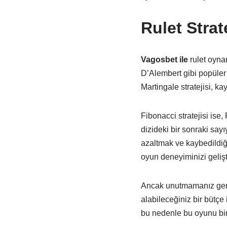
Rulet Strat
Vagosbet ile
rulet oynar
D’Alembert gibi popüler 
Martingale stratejisi, ka
Fibonacci stratejisi ise,
dizideki bir sonraki say
azaltmak ve kaybedildiği
oyun deneyiminizi gelişti
Ancak unutmamanız gereke
alabileceğiniz bir bütçe
bu nedenle bu oyunu bir 