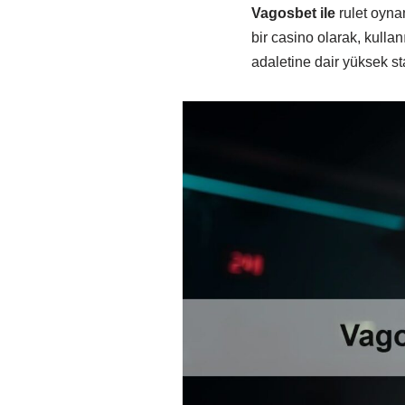
Vagosbet ile
rulet oynam
bir casino olarak, kullan
adaletine dair yüksek st