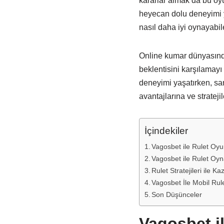
kararlar almak da bu oyu
heyecan dolu deneyimi ya
nasıl daha iyi oynayabi
Online kumar dünyasında
beklentisini karşılamayı
deneyimi yaşatırken, san
avantajlarına ve strateji
İçindekiler
Vagosbet ile Rulet Oyu
Vagosbet ile Rulet Oyn
Rulet Stratejileri ile K
Vagosbet İle Mobil Rul
Son Düşünceler
Vagosbet i