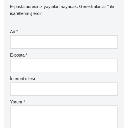
E-posta adresiniz yayınlanmayacak.
Gerekli alanlar
*
ile
işaretlenmişlerdir
Ad
*
E-posta
*
İnternet sitesi
Yorum
*