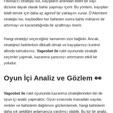
Fibonacci stratejisi ise, kayıpların ardından belirli bir sayı
dizisine dayalı olarak bahis yapmayı içerir. Bu yöntem, kayıpları
telafi etmek için daha az agresif bir yaklaşım sunar. D’Alembert
stratejisi ise, kaybedilen her bahisten sonra bahis miktarını bir
artırmayı ve kazanıldığında bir azaltmayı önerir.
Hangi stratejiyi seçeceğiniz tamamen size bağlıdır. Ancak,
stratejinizi belirlerken dikkatli olmalı ve kayıplarınızı kontrol
altında tutmalısınız.
Vagosbet ile
rulet oyununda stratejik
seçimler yapmak, kazanma şansınızı artırmanın etkili bir
yoludur.
Oyun İçi Analiz ve Gözlem 👀
Vagosbet ile
rulet oyununda kazanma stratejilerinden biri de
oyun içi analiz yapmaktır. Oyun sırasında masadaki sayılar,
renkler ve bahislerin dağılımını gözlemlemek, hangi bahislerin
daha sık geldiğini anlamanıza yardımcı olabilir. Bu tür bir analiz,