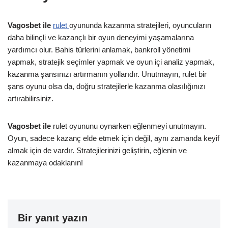
Vagosbet ile
rulet
oyununda kazanma stratejileri, oyuncuların
daha bilinçli ve kazançlı bir oyun deneyimi yaşamalarına
yardımcı olur. Bahis türlerini anlamak, bankroll yönetimi
yapmak, stratejik seçimler yapmak ve oyun içi analiz yapmak,
kazanma şansınızı artırmanın yollarıdır. Unutmayın, rulet bir
şans oyunu olsa da, doğru stratejilerle kazanma olasılığınızı
artırabilirsiniz.
Vagosbet ile
rulet oyununu oynarken eğlenmeyi unutmayın.
Oyun, sadece kazanç elde etmek için değil, aynı zamanda keyif
almak için de vardır. Stratejilerinizi geliştirin, eğlenin ve
kazanmaya odaklanın!
Bir yanıt yazın