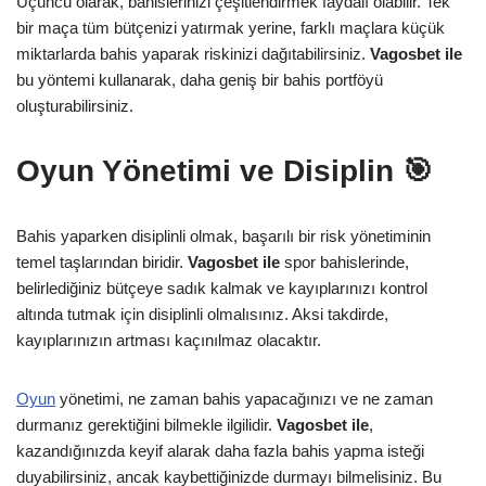
Üçüncü olarak, bahislerinizi çeşitlendirmek faydalı olabilir. Tek
bir maça tüm bütçenizi yatırmak yerine, farklı maçlara küçük
miktarlarda bahis yaparak riskinizi dağıtabilirsiniz.
Vagosbet ile
bu yöntemi kullanarak, daha geniş bir bahis portföyü
oluşturabilirsiniz.
Oyun Yönetimi ve Disiplin 🎯
Bahis yaparken disiplinli olmak, başarılı bir risk yönetiminin
temel taşlarından biridir.
Vagosbet ile
spor bahislerinde,
belirlediğiniz bütçeye sadık kalmak ve kayıplarınızı kontrol
altında tutmak için disiplinli olmalısınız. Aksi takdirde,
kayıplarınızın artması kaçınılmaz olacaktır.
Oyun
yönetimi, ne zaman bahis yapacağınızı ve ne zaman
durmanız gerektiğini bilmekle ilgilidir.
Vagosbet ile
,
kazandığınızda keyif alarak daha fazla bahis yapma isteği
duyabilirsiniz, ancak kaybettiğinizde durmayı bilmelisiniz. Bu