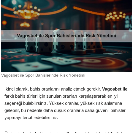
Vagosbet ile Spor Bahislerinde Risk Yönetimi
İkinci olarak, bahis oranlarını analiz etmek gerekir.
Vagosbet ile
,
farklı bahis türleri için sunulan oranları karşılaştırarak en iyi
seçeneği bulabilirsiniz. Yüksek oranlar, yüksek risk anlamına
gelebilir, bu nedenle daha düşük oranlarla daha güvenli bahisler
yapmayı tercih edebilirsiniz.