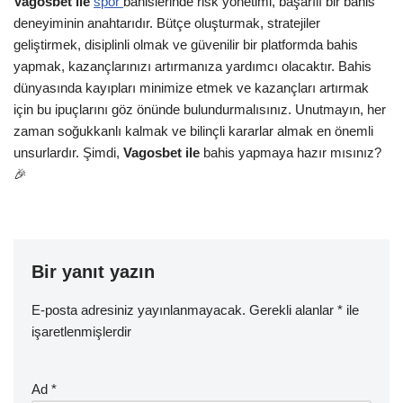
Vagosbet ile
spor
bahislerinde risk yönetimi, başarılı bir bahis
deneyiminin anahtarıdır. Bütçe oluşturmak, stratejiler
geliştirmek, disiplinli olmak ve güvenilir bir platformda bahis
yapmak, kazançlarınızı artırmanıza yardımcı olacaktır. Bahis
dünyasında kayıpları minimize etmek ve kazançları artırmak
için bu ipuçlarını göz önünde bulundurmalısınız. Unutmayın, her
zaman soğukkanlı kalmak ve bilinçli kararlar almak en önemli
unsurlardır. Şimdi,
Vagosbet ile
bahis yapmaya hazır mısınız?
🎉
Bir yanıt yazın
E-posta adresiniz yayınlanmayacak.
Gerekli alanlar
*
ile
işaretlenmişlerdir
Ad
*