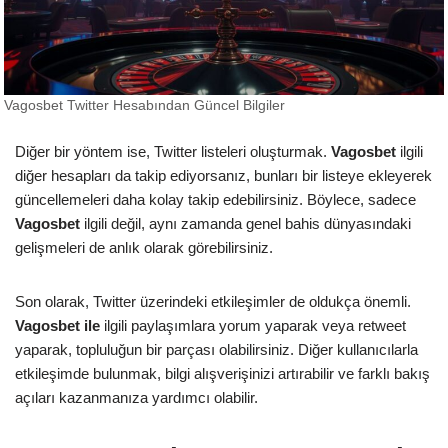
Vagosbet Twitter Hesabından Güncel Bilgiler
Diğer bir yöntem ise, Twitter listeleri oluşturmak.
Vagosbet
ilgili
diğer hesapları da takip ediyorsanız, bunları bir listeye ekleyerek
güncellemeleri daha kolay takip edebilirsiniz. Böylece, sadece
Vagosbet
ilgili değil, aynı zamanda genel bahis dünyasındaki
gelişmeleri de anlık olarak görebilirsiniz.
Son olarak, Twitter üzerindeki etkileşimler de oldukça önemli.
Vagosbet ile
ilgili paylaşımlara yorum yaparak veya retweet
yaparak, topluluğun bir parçası olabilirsiniz. Diğer kullanıcılarla
etkileşimde bulunmak, bilgi alışverişinizi artırabilir ve farklı bakış
açıları kazanmanıza yardımcı olabilir.