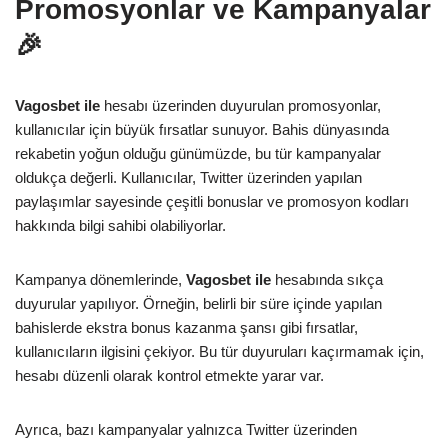
Promosyonlar ve Kampanyalar
🎉
Vagosbet ile
hesabı üzerinden duyurulan promosyonlar,
kullanıcılar için büyük fırsatlar sunuyor. Bahis dünyasında
rekabetin yoğun olduğu günümüzde, bu tür kampanyalar
oldukça değerli. Kullanıcılar, Twitter üzerinden yapılan
paylaşımlar sayesinde çeşitli bonuslar ve promosyon kodları
hakkında bilgi sahibi olabiliyorlar.
Kampanya dönemlerinde,
Vagosbet ile
hesabında sıkça
duyurular yapılıyor. Örneğin, belirli bir süre içinde yapılan
bahislerde ekstra bonus kazanma şansı gibi fırsatlar,
kullanıcıların ilgisini çekiyor. Bu tür duyuruları kaçırmamak için,
hesabı düzenli olarak kontrol etmekte yarar var.
Ayrıca, bazı kampanyalar yalnızca Twitter üzerinden