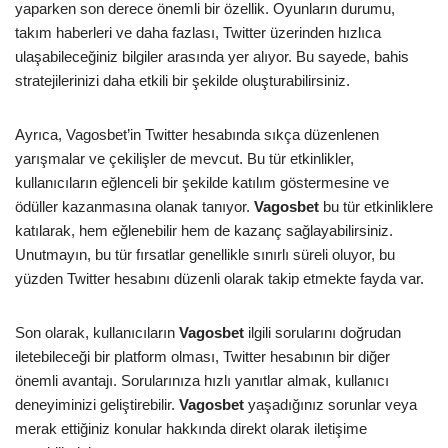
yaparken son derece önemli bir özellik. Oyunların durumu,
takım haberleri ve daha fazlası, Twitter üzerinden hızlıca
ulaşabileceğiniz bilgiler arasında yer alıyor. Bu sayede, bahis
stratejilerinizi daha etkili bir şekilde oluşturabilirsiniz.
Ayrıca, Vagosbet’in Twitter hesabında sıkça düzenlenen
yarışmalar ve çekilişler de mevcut. Bu tür etkinlikler,
kullanıcıların eğlenceli bir şekilde katılım göstermesine ve
ödüller kazanmasına olanak tanıyor.
Vagosbet
bu tür etkinliklere
katılarak, hem eğlenebilir hem de kazanç sağlayabilirsiniz.
Unutmayın, bu tür fırsatlar genellikle sınırlı süreli oluyor, bu
yüzden Twitter hesabını düzenli olarak takip etmekte fayda var.
Son olarak, kullanıcıların
Vagosbet
ilgili sorularını doğrudan
iletebileceği bir platform olması, Twitter hesabının bir diğer
önemli avantajı. Sorularınıza hızlı yanıtlar almak, kullanıcı
deneyiminizi geliştirebilir.
Vagosbet
yaşadığınız sorunlar veya
merak ettiğiniz konular hakkında direkt olarak iletişime