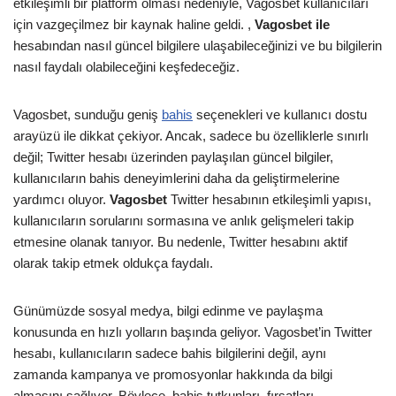
etkileşimli bir platform olması nedeniyle, Vagosbet kullanıcıları
için vazgeçilmez bir kaynak haline geldi. ,
Vagosbet ile
hesabından nasıl güncel bilgilere ulaşabileceğinizi ve bu bilgilerin
nasıl faydalı olabileceğini keşfedeceğiz.
Vagosbet, sunduğu geniş
bahis
seçenekleri ve kullanıcı dostu
arayüzü ile dikkat çekiyor. Ancak, sadece bu özelliklerle sınırlı
değil; Twitter hesabı üzerinden paylaşılan güncel bilgiler,
kullanıcıların bahis deneyimlerini daha da geliştirmelerine
yardımcı oluyor.
Vagosbet
Twitter hesabının etkileşimli yapısı,
kullanıcıların sorularını sormasına ve anlık gelişmeleri takip
etmesine olanak tanıyor. Bu nedenle, Twitter hesabını aktif
olarak takip etmek oldukça faydalı.
Günümüzde sosyal medya, bilgi edinme ve paylaşma
konusunda en hızlı yolların başında geliyor. Vagosbet’in Twitter
hesabı, kullanıcıların sadece bahis bilgilerini değil, aynı
zamanda kampanya ve promosyonlar hakkında da bilgi
almasını sağlıyor. Böylece, bahis tutkunları, fırsatları