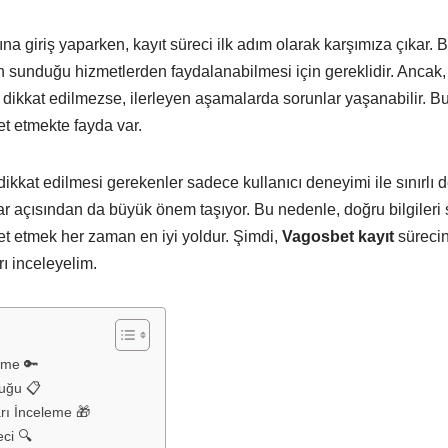
ına giriş yaparken, kayıt süreci ilk adım olarak karşımıza çıkar. B
 sunduğu hizmetlerden faydalanabilmesi için gereklidir. Ancak
 dikkat edilmezse, ilerleyen aşamalarda sorunlar yaşanabilir. Bu
ket etmekte fayda var.
ikkat edilmesi gerekenler sadece kullanıcı deneyimi ile sınırlı 
ar açısından da büyük önem taşıyor. Bu nedenle, doğru bilgiler
et etmek her zaman en iyi yoldur. Şimdi,
Vagosbet kayıt
sürecin
ı inceleyelim.
leme 🔑
luğu 📋
rı İnceleme 🎁
ci 🔍