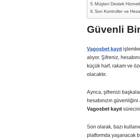
Müşteri Destek Hizmet
Son Kontroller ve He
Güvenli Bir
Vagosbet kayıt
işlemler
alıyor. Şifreniz, hesabın
küçük harf, rakam ve öze
olacaktır.
Ayrıca, şifrenizi başkal
hesabınızın güvenliğini ar
Vagosbet kayıt
sürecini
Son olarak, bazı kullanıc
platformda yaşanacak bir