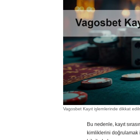
Vagosbet Kayıt işlemlerinde dikkat edi
Bu nedenle, kayıt sırası
kimliklerini doğrulamak i