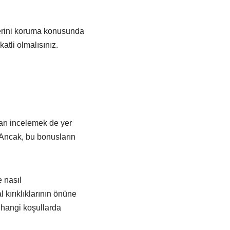
gilerini koruma konusunda
atli olmalısınız.
arı incelemek de yer
. Ancak, bu bonusların
e nasıl
l kırıklıklarının önüne
 hangi koşullarda