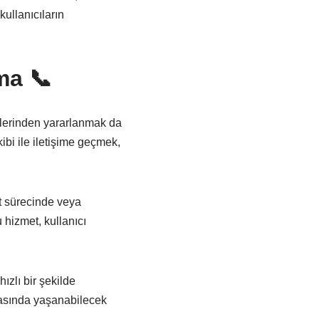
kullanıcıların
ma 📞
tlerinden yararlanmak da
ibi ile iletişime geçmek,
t sürecinde veya
 hizmet, kullanıcı
ızlı bir şekilde
asında yaşanabilecek