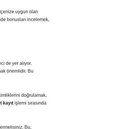
ütçenize uygun olan
nde bonusları incelemek,
i de yer alıyor.
mak önemlidir. Bu
imliklerini doğrulamak,
 kayıt
işlemi sırasında
ermelisiniz. Bu,