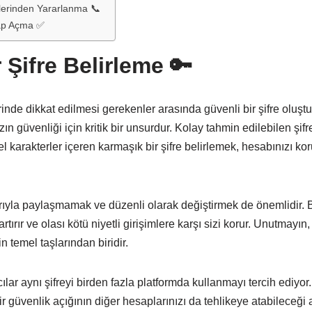
lerinden Yararlanma 📞
sap Açma ✅
 Şifre Belirleme 🔑
inde dikkat edilmesi gerekenler arasında güvenli bir şifre oluştu
ızın güvenliği için kritik bir unsurdur. Kolay tahmin edilebilen şif
l karakterler içeren karmaşık bir şifre belirlemek, hesabınızı k
arıyla paylaşmamak ve düzenli olarak değiştirmek de önemlidir. B
tırır ve olası kötü niyetli girişimlere karşı sizi korur. Unutmayın, 
n temel taşlarından biridir.
ılar aynı şifreyi birden fazla platformda kullanmayı tercih ediyor
 güvenlik açığının diğer hesaplarınızı da tehlikeye atabileceği 