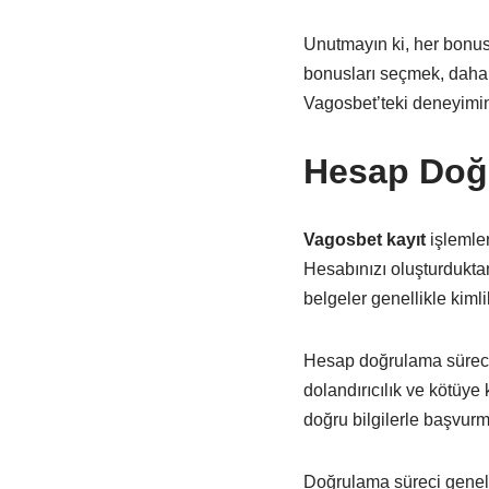
Unutmayın ki, her bonus 
bonusları seçmek, daha 
Vagosbet’teki deneyimini
Hesap Doğr
Vagosbet kayıt
işlemler
Hesabınızı oluşturdukta
belgeler genellikle kimli
Hesap doğrulama süreci, 
dolandırıcılık ve kötüye
doğru bilgilerle başvurma
Doğrulama süreci genell