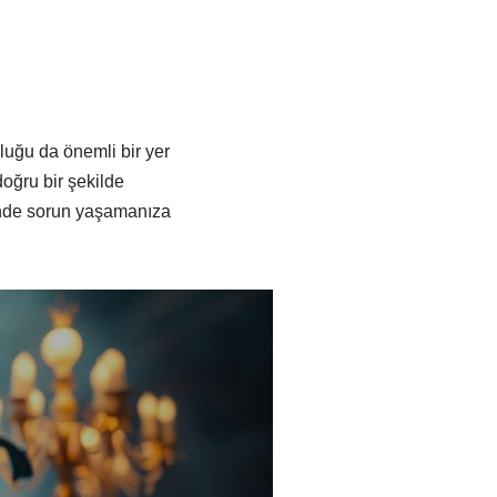
luğu da önemli bir yer
doğru bir şekilde
rinde sorun yaşamanıza