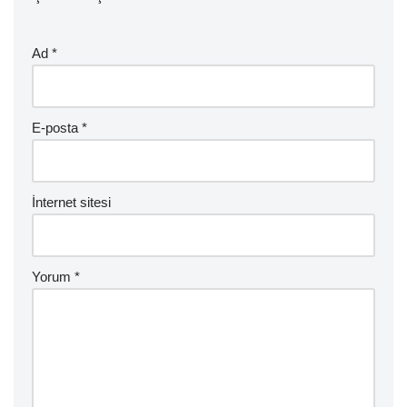
Ad
*
E-posta
*
İnternet sitesi
Yorum
*