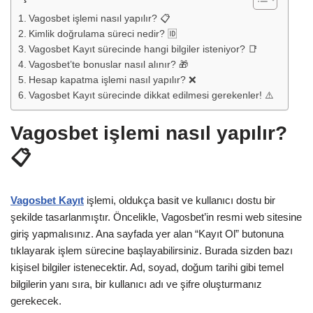
Vagosbet işlemi nasıl yapılır? 📋
Kimlik doğrulama süreci nedir? 🆔
Vagosbet Kayıt sürecinde hangi bilgiler isteniyor? 📑
Vagosbet’te bonuslar nasıl alınır? 🎁
Hesap kapatma işlemi nasıl yapılır? ❌
Vagosbet Kayıt sürecinde dikkat edilmesi gerekenler! ⚠️
Vagosbet işlemi nasıl yapılır?
📋
Vagosbet Kayıt
işlemi, oldukça basit ve kullanıcı dostu bir
şekilde tasarlanmıştır. Öncelikle, Vagosbet’in resmi web sitesine
giriş yapmalısınız. Ana sayfada yer alan “Kayıt Ol” butonuna
tıklayarak işlem sürecine başlayabilirsiniz. Burada sizden bazı
kişisel bilgiler istenecektir. Ad, soyad, doğum tarihi gibi temel
bilgilerin yanı sıra, bir kullanıcı adı ve şifre oluşturmanız
gerekecek.