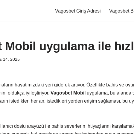
Vagosbet Giriş Adresi
Vagosbet B
 Mobil uygulama ile hızl
s 14, 2025
arın hayatımızdaki yeri giderek artıyor. Özellikle bahis ve oyun
ini oldukça iyileştiriyor.
Vagosbet Mobil
uygulama, bu alanda s
ıların istedikleri her an, istedikleri yerden erişim sağlaması, bu
lanıcı dostu arayüzü ile bahis severlerin ihtiyaçlarını karşılamak