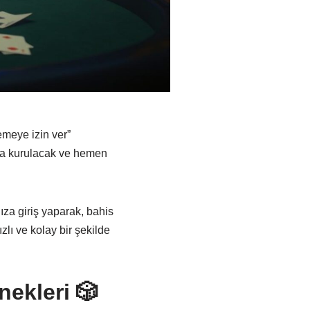
emeye izin ver”
ıza kurulacak ve hemen
za giriş yaparak, bahis
zlı ve kolay bir şekilde
ekleri 🎲