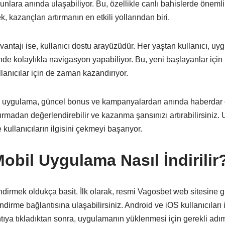
yunlara anında ulaşabiliyor. Bu, özellikle canlı bahislerde önemli b
 kazançları artırmanın en etkili yollarından biri.
antajı ise, kullanıcı dostu arayüzüdür. Her yaştan kullanıcı, u
inde kolaylıkla navigasyon yapabiliyor. Bu, yeni başlayanlar için 
lanıcılar için de zaman kazandırıyor.
uygulama, güncel bonus ve kampanyalardan anında haberdar o
çırmadan değerlendirebilir ve kazanma şansınızı artırabilirsiniz.
 kullanıcıların ilgisini çekmeyi başarıyor.
obil Uygulama Nasıl İndirilir
dirmek oldukça basit. İlk olarak, resmi Vagosbet web sitesine g
irme bağlantısına ulaşabilirsiniz. Android ve iOS kullanıcıları iç
ntıya tıkladıktan sonra, uygulamanın yüklenmesi için gerekli adım