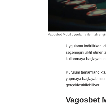
Vagosbet Mobil uygulama ile hızlı eriş
Uygulama indirilirken, 
seçeneğini aktif etmeni
kullanmaya başlayabile
Kurulum tamamlandıkta
yapmaya başlayabilirsiniz
gerçekleştirilebiliyor.
Vagosbet M