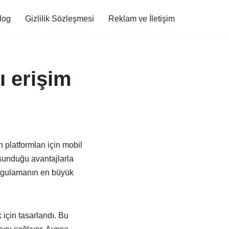
log
Gizlilik Sözleşmesi
Reklam ve İletişim
ı erişim
 platformları için mobil
unduğu avantajlarla
 uygulamanın en büyük
 için tasarlandı. Bu