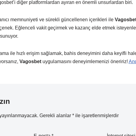
gosbet’i diğer platformlardan ayıran en önemli unsurlardan biri.
anıcı memnuniyeti ve sürekli güncellenen içerikleri ile
Vagosbe
seçenek. Eğlenceli vakit geçirmek ve kazanç elde etmek isteyenle
 sunuyor.
ma ile hızlı erişim sağlamak, bahis deneyimini daha keyifli hale 
ıyorsanız,
Vagosbet
uygulamasını deneyimlemenizi öneririz!
And
zın
 yayınlanmayacak.
Gerekli alanlar
*
ile işaretlenmişlerdir
E-posta
*
İnternet sitesi