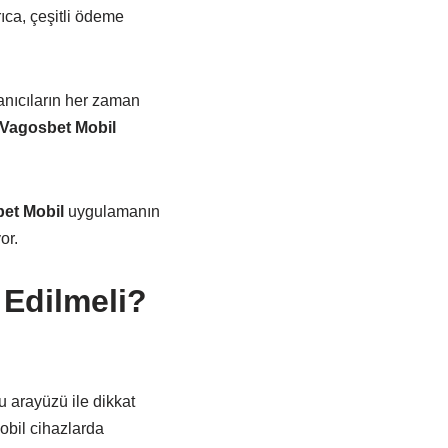
rıca, çeşitli ödeme
anıcıların her zaman
Vagosbet Mobil
et Mobil
uygulamanın
or.
Edilmeli?
u arayüzü ile dikkat
obil cihazlarda