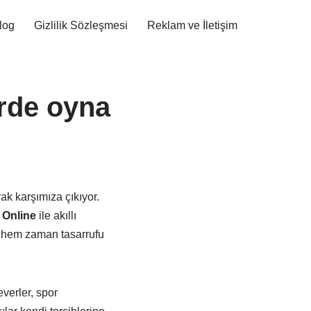
log
Gizlilik Sözleşmesi
Reklam ve İletişim
erde oyna
ak karşımıza çıkıyor.
 Online
ile akıllı
u, hem zaman tasarrufu
everler, spor