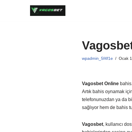
İçeriğe
geç
Vagosbet
wpadmin_5f4f1e
Ocak 1
Vagosbet Online
bahis,
Artık bahis oynamak içi
telefonunuzdan ya da bi
sağlıyor hem de bahis t
Vagosbet
, kullanıcı do