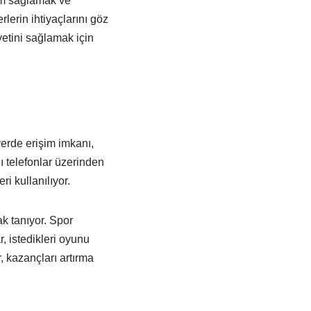
im sağlamak ve
rlerin ihtiyaçlarını göz
etini sağlamak için
 yerde erişim imkanı,
ı telefonlar üzerinden
ri kullanılıyor.
k tanıyor. Spor
r, istedikleri oyunu
, kazançları artırma