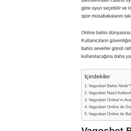
bahislerinden casino oyun
göre oyun seçebilir ve is
spor müsabakalarını taki
Online bahis dünyasına a
Kullanıcıların güvenliği
bahis severler gönül rah
kullanılacağına daha ya
İçindekiler
Vagosbet Bahis Nedir?
Vagosbet Nasıl Kullanıl
Vagosbet Online’ın Ava
Vagosbet Online ile Gü
Vagosbet Online ile Ba
Vagosbet B