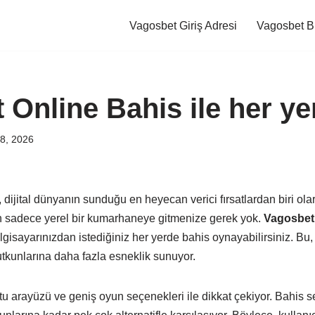
Vagosbet Giriş Adresi
Vagosbet B
 Online Bahis ile her y
8, 2026
 dijital dünyanın sunduğu en heyecan verici fırsatlardan biri olar
n sadece yerel bir kumarhaneye gitmenize gerek yok.
Vagosbet
lgisayarınızdan istediğiniz her yerde bahis oynayabilirsiniz. B
utkunlarına daha fazla esneklik sunuyor.
stu arayüzü ve geniş oyun seçenekleri ile dikkat çekiyor. Bahis s