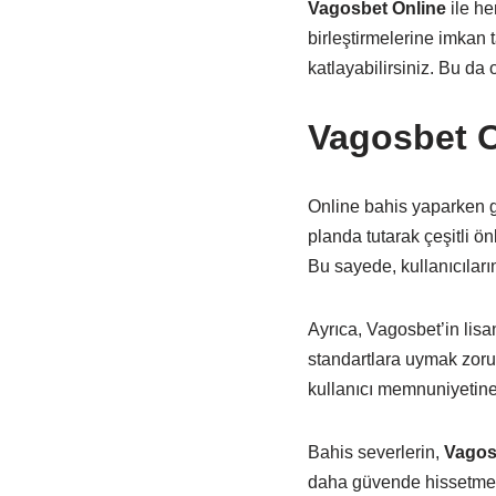
Vagosbet Online
ile he
birleştirmelerine imkan 
katlayabilirsiniz. Bu da
Vagosbet O
Online bahis yaparken g
planda tutarak çeşitli önl
Bu sayede, kullanıcıların
Ayrıca, Vagosbet’in lisan
standartlara uymak zoru
kullanıcı memnuniyetine
Bahis severlerin,
Vagos
daha güvende hissetmele