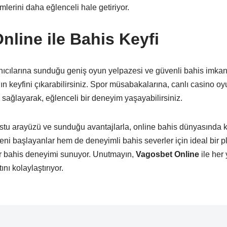
mlerini daha eğlenceli hale getiriyor.
nline ile Bahis Keyfi
anıcılarına sunduğu geniş oyun yelpazesi ve güvenli bahis imkanı i
n keyfini çıkarabilirsiniz. Spor müsabakalarına, canlı casino o
 sağlayarak, eğlenceli bir deneyim yaşayabilirsiniz.
ostu arayüzü ve sunduğu avantajlarla, online bahis dünyasında k
eni başlayanlar hem de deneyimli bahis severler için ideal bir p
bir bahis deneyimi sunuyor. Unutmayın,
Vagosbet Online
ile her
nı kolaylaştırıyor.