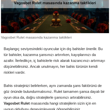
Vagosbet Rulet masasında kazanma taktikleri
Başlangıç seviyesindeki oyuncular için dış bahisler önerilir. Bu
tür bahisler, kazanma şansınızı artırırken, kayıplarınızı da
azaltır. İlerledikçe, iç bahislerle risk alarak kazancınızı artırmayı
düşünebilirsiniz. Ancak unutmayın, her bahis türünün kendi
riskleri vardır.
Bahis stratejinizi belirlerken, aynı zamanda şans faktörünü de
göz önünde bulundurmalısınız. Rulet tamamen şansa dayalı bir
oyun olsa da, doğru stratejilerle şansınızı artırabilirsiniz.
Vagosbet Rulet
masasında hangi stratejilerin sizin için en
uygun olduğunu deneyimleyerek öğrenebilirsiniz.