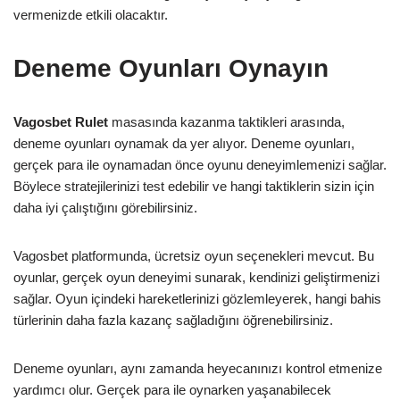
vermenizde etkili olacaktır.
Deneme Oyunları Oynayın
Vagosbet Rulet
masasında kazanma taktikleri arasında,
deneme oyunları oynamak da yer alıyor. Deneme oyunları,
gerçek para ile oynamadan önce oyunu deneyimlemenizi sağlar.
Böylece stratejilerinizi test edebilir ve hangi taktiklerin sizin için
daha iyi çalıştığını görebilirsiniz.
Vagosbet platformunda, ücretsiz oyun seçenekleri mevcut. Bu
oyunlar, gerçek oyun deneyimi sunarak, kendinizi geliştirmenizi
sağlar. Oyun içindeki hareketlerinizi gözlemleyerek, hangi bahis
türlerinin daha fazla kazanç sağladığını öğrenebilirsiniz.
Deneme oyunları, aynı zamanda heyecanınızı kontrol etmenize
yardımcı olur. Gerçek para ile oynarken yaşanabilecek