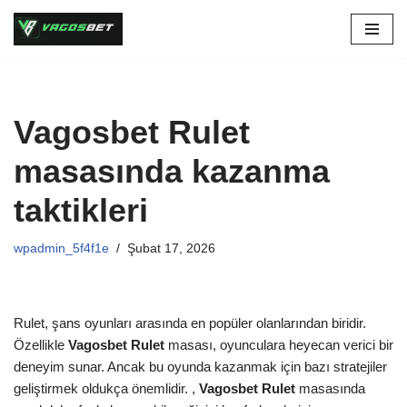
İçeriğe
geç
Vagosbet Rulet
masasında kazanma
taktikleri
wpadmin_5f4f1e
Şubat 17, 2026
Rulet, şans oyunları arasında en popüler olanlarından biridir.
Özellikle
Vagosbet Rulet
masası, oyunculara heyecan verici bir
deneyim sunar. Ancak bu oyunda kazanmak için bazı stratejiler
geliştirmek oldukça önemlidir. ,
Vagosbet Rulet
masasında