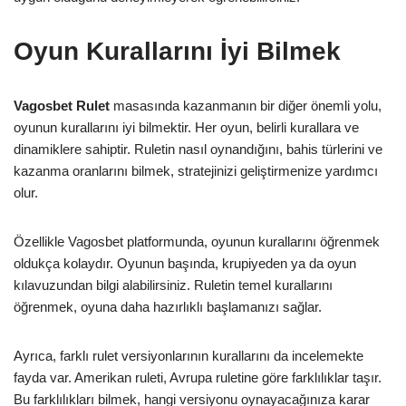
Oyun Kurallarını İyi Bilmek
Vagosbet Rulet
masasında kazanmanın bir diğer önemli yolu,
oyunun kurallarını iyi bilmektir. Her oyun, belirli kurallara ve
dinamiklere sahiptir. Ruletin nasıl oynandığını, bahis türlerini ve
kazanma oranlarını bilmek, stratejinizi geliştirmenize yardımcı
olur.
Özellikle Vagosbet platformunda, oyunun kurallarını öğrenmek
oldukça kolaydır. Oyunun başında, krupiyeden ya da oyun
kılavuzundan bilgi alabilirsiniz. Ruletin temel kurallarını
öğrenmek, oyuna daha hazırlıklı başlamanızı sağlar.
Ayrıca, farklı rulet versiyonlarının kurallarını da incelemekte
fayda var. Amerikan ruleti, Avrupa ruletine göre farklılıklar taşır.
Bu farklılıkları bilmek, hangi versiyonu oynayacağınıza karar