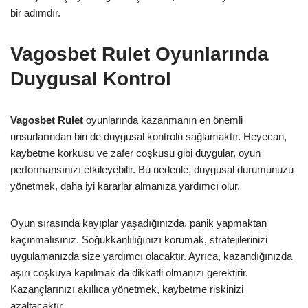
bir adımdır.
Vagosbet Rulet Oyunlarında
Duygusal Kontrol
Vagosbet Rulet
oyunlarında kazanmanın en önemli
unsurlarından biri de duygusal kontrolü sağlamaktır. Heyecan,
kaybetme korkusu ve zafer coşkusu gibi duygular, oyun
performansınızı etkileyebilir. Bu nedenle, duygusal durumunuzu
yönetmek, daha iyi kararlar almanıza yardımcı olur.
Oyun sırasında kayıplar yaşadığınızda, panik yapmaktan
kaçınmalısınız. Soğukkanlılığınızı korumak, stratejilerinizi
uygulamanızda size yardımcı olacaktır. Ayrıca, kazandığınızda
aşırı coşkuya kapılmak da dikkatli olmanızı gerektirir.
Kazançlarınızı akıllıca yönetmek, kaybetme riskinizi
azaltacaktır.