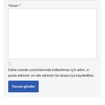
Yorum
*
Daha sonraki yorumlarımda kullanılması için adım, e-
posta adresim ve site adresim bu tarayıcıya kaydedilsin.