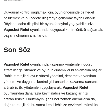
Duygusal kontrol sağlamak için, oyun öncesinde bir hedef
belirlemek ve bu hedefe ulaşmaya çalışmak faydalı olabilir.
Böylece, daha disiplinli bir oyun deneyimi yaşayabilirsiniz.
Vagosbet Rulet
oyunlarında, duygusal kontrolünüzü sağlamak,
başarılı olmanın anahtarıdır.
Son Söz
Vagosbet Rulet
oyunlarında kazanma yöntemleri, doğru
stratejiler geliştirmek ve oyunun dinamiklerini anlamakla başlar.
Bahis stratejileri, oyun süresi yönetimi, deneme ve yanılma
yöntemi ve duygusal kontrol gibi unsurlar, kazanma şansınızı
artırabilir. Bu yöntemleri uygulayarak,
Vagosbet Rulet
oyunlarından daha fazla keyif alabilir ve kazançlarınızı
artırabilirsiniz. Unutmayın, şans her zaman önemli olsa da,
doğru stratejilerle bu şansı kendi lehinize çevirmek mümkün!