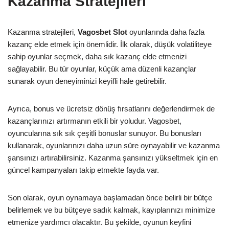
Kazanma Stratejileri
Kazanma stratejileri,
Vagosbet Slot
oyunlarında daha fazla
kazanç elde etmek için önemlidir. İlk olarak, düşük volatiliteye
sahip oyunlar seçmek, daha sık kazanç elde etmenizi
sağlayabilir. Bu tür oyunlar, küçük ama düzenli kazançlar
sunarak oyun deneyiminizi keyifli hale getirebilir.
Ayrıca, bonus ve ücretsiz dönüş fırsatlarını değerlendirmek de
kazançlarınızı artırmanın etkili bir yoludur. Vagosbet,
oyuncularına sık sık çeşitli bonuslar sunuyor. Bu bonusları
kullanarak, oyunlarınızı daha uzun süre oynayabilir ve kazanma
şansınızı artırabilirsiniz. Kazanma şansınızı yükseltmek için en
güncel kampanyaları takip etmekte fayda var.
Son olarak, oyun oynamaya başlamadan önce belirli bir bütçe
belirlemek ve bu bütçeye sadık kalmak, kayıplarınızı minimize
etmenize yardımcı olacaktır. Bu şekilde, oyunun keyfini