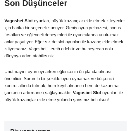
Son Düşünceler
Vagosbet Slot
oyunları, büyük kazançlar elde etmek isteyenler
için harika bir seçenek sunuyor. Geniş oyun yelpazesi, bonus
fırsatları ve eğlenceli deneyimleri ile oyuncularına unutulmaz
anlar yaşatıyor. Eğer siz de slot oyunları ile kazanç elde etmek
istiyorsanız, Vagosbet’i tercih edebilir ve bu heyecan dolu
dünyaya adım atabilirsiniz.
Unutmayın, oyun oynarken eğlencenin ön planda olması
önemlidir. Sorumlu bir şekilde oyun oynamak ve bütçenizi
kontrol altında tutmak, hem keyif almanızı hem de kazanma
şansınızı artırmanızı sağlayacaktır.
Vagosbet Slot
oyunları ile
büyük kazançlar elde etme yolunda şansınız bol olsun!