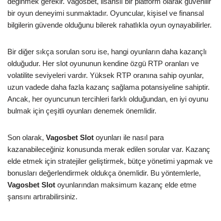
değinmek gerekir. Vagosbet, lisanslı bir platform olarak güvenilir
bir oyun deneyimi sunmaktadır. Oyuncular, kişisel ve finansal
bilgilerin güvende olduğunu bilerek rahatlıkla oyun oynayabilirler.
Bir diğer sıkça sorulan soru ise, hangi oyunların daha kazançlı
olduğudur. Her slot oyununun kendine özgü RTP oranları ve
volatilite seviyeleri vardır. Yüksek RTP oranına sahip oyunlar,
uzun vadede daha fazla kazanç sağlama potansiyeline sahiptir.
Ancak, her oyuncunun tercihleri farklı olduğundan, en iyi oyunu
bulmak için çeşitli oyunları denemek önemlidir.
Son olarak,
Vagosbet Slot
oyunları ile nasıl para
kazanabileceğiniz konusunda merak edilen sorular var. Kazanç
elde etmek için stratejiler geliştirmek, bütçe yönetimi yapmak ve
bonusları değerlendirmek oldukça önemlidir. Bu yöntemlerle,
Vagosbet Slot
oyunlarından maksimum kazanç elde etme
şansını artırabilirsiniz.