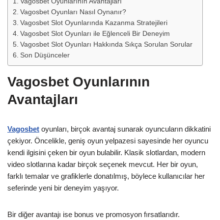
Vagosbet Oyunlarının Avantajları
Vagosbet Oyunları Nasıl Oynanır?
Vagosbet Slot Oyunlarında Kazanma Stratejileri
Vagosbet Slot Oyunları ile Eğlenceli Bir Deneyim
Vagosbet Slot Oyunları Hakkında Sıkça Sorulan Sorular
Son Düşünceler
Vagosbet Oyunlarının
Avantajları
Vagosbet
oyunları, birçok avantaj sunarak oyuncuların dikkatini
çekiyor. Öncelikle, geniş oyun yelpazesi sayesinde her oyuncu
kendi ilgisini çeken bir oyun bulabilir. Klasik slotlardan, modern
video slotlarına kadar birçok seçenek mevcut. Her bir oyun,
farklı temalar ve grafiklerle donatılmış, böylece kullanıcılar her
seferinde yeni bir deneyim yaşıyor.
Bir diğer avantajı ise bonus ve promosyon fırsatlarıdır.