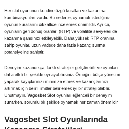
Her slot oyununun kendine özgü kuralları ve kazanma
kombinasyonları vardır. Bu nedenle, oynamak istediğiniz
oyunun kurallarını dikkatlice incelemek önemlidir. Ayrıca,
oyunların geri dönüş oranları (RTP) ve volatilite seviyeleri de
kazanma şansınızı etkileyebilir. Daha yüksek RTP oranına
sahip oyunlar, uzun vadede daha fazla kazanç sunma
potansiyeline sahiptir.
Deneyim kazandıkça, farklı stratejiler geliştirebilir ve oyunları
daha etkili bir şekilde oynayabilirsiniz. Örneğin, bütçe yönetimi
yaparak kayıplarınızı minimize etmek ve kazançlarınızı
artırmak için belirli limitler belirlemek iyi bir strateji olabilir.
Unutmayın,
Vagosbet Slot
oyunları eğlenceli bir deneyim
sunarken, sorumlu bir şekilde oynamak her zaman önemlidir.
Vagosbet Slot Oyunlarında