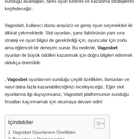
sunduğu avantajları, farklı oyun türlerini ve kazanma stratejilerini
keşfedeceğiz.
Vagosbet, kullanıcı dostu arayüzü ve geniş oyun seçenekleri ile
dikkat çekmektedir. Slot oyunları, şans faktörünün yanı sıra
strateji ve oyun bilgisi de gerektirdiği için, oyuncular için zorlu
ama eğlenceli bir deneyim sunar. Bu nedenle,
Vagosbet
oyunları ile büyük ödülleri kazanmak için doğru bilgileri edinmek
oldukça önemlidir.
,
Vagosbet
oyunlarının sunduğu çeşitli özellikleri, bonusları ve
nasıl daha fazla kazanabileceğinizi inceleyeceğiz. Eğer slot
oyunlarına ilgi duyuyorsanız, Vagosbet platformunun sunduğu
fırsatları kaçırmamak için okumaya devam edin!
İçindekiler
Vagosbet Oyunlarının Özellikleri