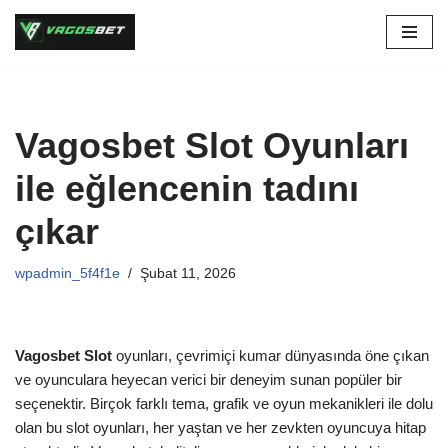
İçeriğe
geç
Vagosbet Slot Oyunları
ile eğlencenin tadını
çıkar
wpadmin_5f4f1e
Şubat 11, 2026
Vagosbet Slot
oyunları, çevrimiçi kumar dünyasında öne çıkan
ve oyunculara heyecan verici bir deneyim sunan popüler bir
seçenektir. Birçok farklı tema, grafik ve oyun mekanikleri ile dolu
olan bu slot oyunları, her yaştan ve her zevkten oyuncuya hitap