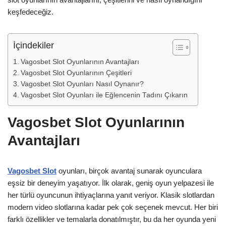
keşfedeceğiz.
İçindekiler
Vagosbet Slot Oyunlarının Avantajları
Vagosbet Slot Oyunlarının Çeşitleri
Vagosbet Slot Oyunları Nasıl Oynanır?
Vagosbet Slot Oyunları ile Eğlencenin Tadını Çıkarın
Vagosbet Slot Oyunlarının
Avantajları
Vagosbet Slot
oyunları, birçok avantaj sunarak oyunculara
eşsiz bir deneyim yaşatıyor. İlk olarak, geniş oyun yelpazesi ile
her türlü oyuncunun ihtiyaçlarına yanıt veriyor. Klasik slotlardan
modern video slotlarına kadar pek çok seçenek mevcut. Her biri
farklı özellikler ve temalarla donatılmıştır, bu da her oyunda yeni