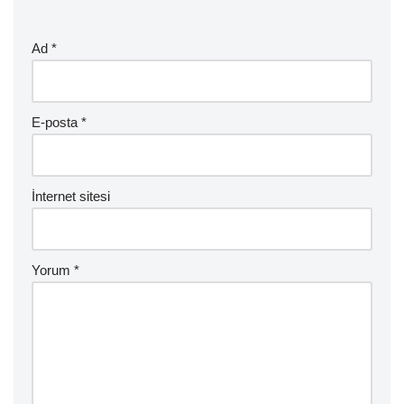
Ad
*
E-posta
*
İnternet sitesi
Yorum
*