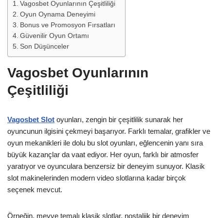
Vagosbet Oyunlarının Çeşitliliği
Oyun Oynama Deneyimi
Bonus ve Promosyon Fırsatları
Güvenilir Oyun Ortamı
Son Düşünceler
Vagosbet Oyunlarının
Çeşitliliği
Vagosbet Slot
oyunları, zengin bir çeşitlilik sunarak her
oyuncunun ilgisini çekmeyi başarıyor. Farklı temalar, grafikler ve
oyun mekanikleri ile dolu bu slot oyunları, eğlencenin yanı sıra
büyük kazançlar da vaat ediyor. Her oyun, farklı bir atmosfer
yaratıyor ve oyunculara benzersiz bir deneyim sunuyor. Klasik
slot makinelerinden modern video slotlarına kadar birçok
seçenek mevcut.
Örneğin, meyve temalı klasik slotlar, nostaljik bir deneyim