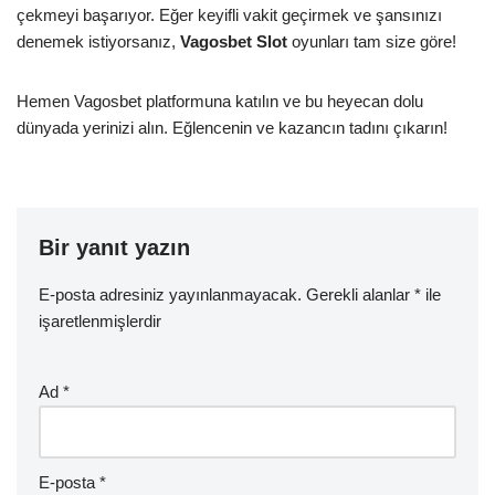
çekmeyi başarıyor. Eğer keyifli vakit geçirmek ve şansınızı
denemek istiyorsanız,
Vagosbet Slot
oyunları tam size göre!
Hemen Vagosbet platformuna katılın ve bu heyecan dolu
dünyada yerinizi alın. Eğlencenin ve kazancın tadını çıkarın!
Bir yanıt yazın
E-posta adresiniz yayınlanmayacak.
Gerekli alanlar
*
ile
işaretlenmişlerdir
Ad
*
E-posta
*