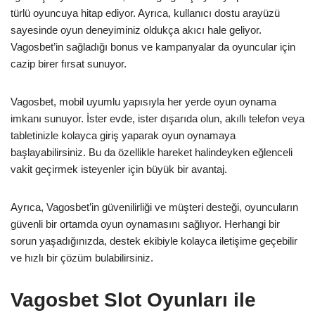
türlü oyuncuya hitap ediyor. Ayrıca, kullanıcı dostu arayüzü
sayesinde oyun deneyiminiz oldukça akıcı hale geliyor.
Vagosbet’in sağladığı bonus ve kampanyalar da oyuncular için
cazip birer fırsat sunuyor.
Vagosbet, mobil uyumlu yapısıyla her yerde oyun oynama
imkanı sunuyor. İster evde, ister dışarıda olun, akıllı telefon veya
tabletinizle kolayca giriş yaparak oyun oynamaya
başlayabilirsiniz. Bu da özellikle hareket halindeyken eğlenceli
vakit geçirmek isteyenler için büyük bir avantaj.
Ayrıca, Vagosbet’in güvenilirliği ve müşteri desteği, oyuncuların
güvenli bir ortamda oyun oynamasını sağlıyor. Herhangi bir
sorun yaşadığınızda, destek ekibiyle kolayca iletişime geçebilir
ve hızlı bir çözüm bulabilirsiniz.
Vagosbet Slot Oyunları ile