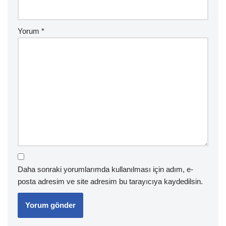
Yorum
*
Daha sonraki yorumlarımda kullanılması için adım, e-
posta adresim ve site adresim bu tarayıcıya kaydedilsin.