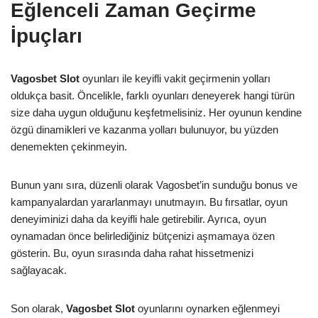
Eğlenceli Zaman Geçirme
İpuçları
Vagosbet Slot
oyunları ile keyifli vakit geçirmenin yolları
oldukça basit. Öncelikle, farklı oyunları deneyerek hangi türün
size daha uygun olduğunu keşfetmelisiniz. Her oyunun kendine
özgü dinamikleri ve kazanma yolları bulunuyor, bu yüzden
denemekten çekinmeyin.
Bunun yanı sıra, düzenli olarak Vagosbet’in sunduğu bonus ve
kampanyalardan yararlanmayı unutmayın. Bu fırsatlar, oyun
deneyiminizi daha da keyifli hale getirebilir. Ayrıca, oyun
oynamadan önce belirlediğiniz bütçenizi aşmamaya özen
gösterin. Bu, oyun sırasında daha rahat hissetmenizi
sağlayacak.
Son olarak,
Vagosbet Slot
oyunlarını oynarken eğlenmeyi