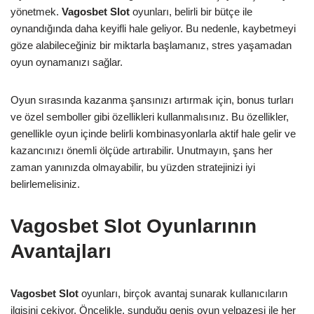
yönetmek.
Vagosbet Slot
oyunları, belirli bir bütçe ile
oynandığında daha keyifli hale geliyor. Bu nedenle, kaybetmeyi
göze alabileceğiniz bir miktarla başlamanız, stres yaşamadan
oyun oynamanızı sağlar.
Oyun sırasında kazanma şansınızı artırmak için, bonus turları
ve özel semboller gibi özellikleri kullanmalısınız. Bu özellikler,
genellikle oyun içinde belirli kombinasyonlarla aktif hale gelir ve
kazancınızı önemli ölçüde artırabilir. Unutmayın, şans her
zaman yanınızda olmayabilir, bu yüzden stratejinizi iyi
belirlemelisiniz.
Vagosbet Slot Oyunlarının
Avantajları
Vagosbet Slot
oyunları, birçok avantaj sunarak kullanıcıların
ilgisini çekiyor. Öncelikle, sunduğu geniş oyun yelpazesi ile her