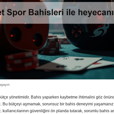
aşayın
bütçe yönetimidir. Bahis yaparken kaybetme ihtimalini göz önünd
niz. Bu bütçeyi aşmamak, sorunsuz bir bahis deneyimi yaşamanız 
r
, kullanıcılarının güvenliğini ön planda tutarak, sorumlu bahis an