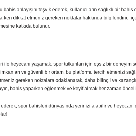
u bahis anlayışını teşvik ederek, kullanıcıların sağlıklı bir bah
arken dikkat etmeniz gereken noktalar hakkında bilgilendirici içe
enmesine katkıda bulunur.
i ile heyecanı yaşamak, spor tutkunları için eşsiz bir deneyim 
 imkanları ve güvenli bir ortam, bu platformu tercih etmenizi sağ
tmeniz gereken noktalara odaklanarak, daha bilinçli ve kazançl
ayın, bahis yaparken eğlenmek ve keyif almak her zaman öncelikl
h ederek, spor bahisleri dünyasında yerinizi alabilir ve heyecanı
lar!