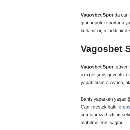
Vagosbet Spor
‘da canl
gibi popüler sporların ya
kullanıcı için farklı bir 
Vagosbet S
Vagosbet Spor
, güvenl
için gelişmiş güvenlik ö
yapabilirsiniz. Ayrıca, pl
Bahis yaparken yaşadığı
Canlı destek hattı,
e-pos
sorularınıza hızlı bir şek
alabilmelerini sağlar.