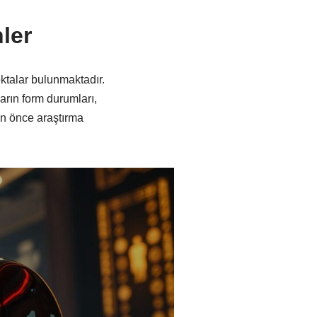
ler
ktalar bulunmaktadır.
arın form durumları,
dan önce araştırma