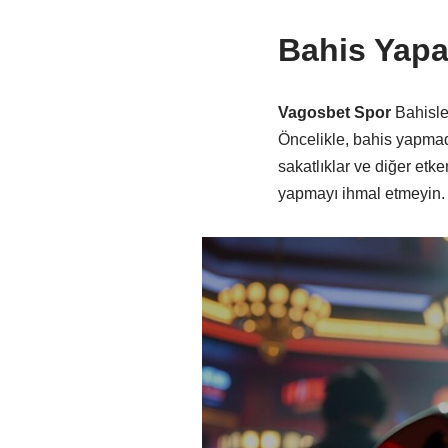
Bahis Yapa
Vagosbet Spor
Bahisler
Öncelikle, bahis yapmada
sakatlıklar ve diğer etk
yapmayı ihmal etmeyin.