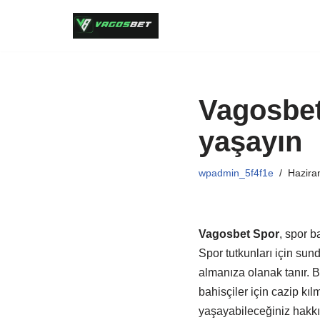
İçeriğe
geç
Vagosbet
yaşayın
wpadmin_5f4f1e
Hazira
Vagosbet Spor
, spor b
Spor tutkunları için su
almanıza olanak tanır. 
bahisçiler için cazip kıl
yaşayabileceğiniz hakkı