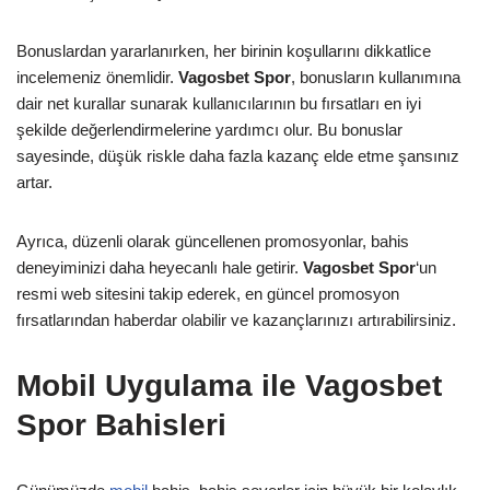
Bonuslardan yararlanırken, her birinin koşullarını dikkatlice
incelemeniz önemlidir.
Vagosbet Spor
, bonusların kullanımına
dair net kurallar sunarak kullanıcılarının bu fırsatları en iyi
şekilde değerlendirmelerine yardımcı olur. Bu bonuslar
sayesinde, düşük riskle daha fazla kazanç elde etme şansınız
artar.
Ayrıca, düzenli olarak güncellenen promosyonlar, bahis
deneyiminizi daha heyecanlı hale getirir.
Vagosbet Spor
‘un
resmi web sitesini takip ederek, en güncel promosyon
fırsatlarından haberdar olabilir ve kazançlarınızı artırabilirsiniz.
Mobil Uygulama ile Vagosbet
Spor Bahisleri