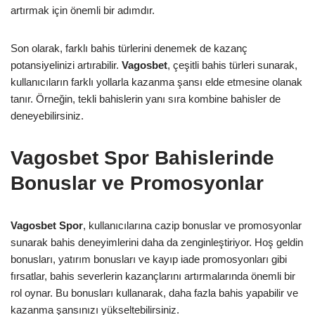
artırmak için önemli bir adımdır.
Son olarak, farklı bahis türlerini denemek de kazanç
potansiyelinizi artırabilir.
Vagosbet
, çeşitli bahis türleri sunarak,
kullanıcıların farklı yollarla kazanma şansı elde etmesine olanak
tanır. Örneğin, tekli bahislerin yanı sıra kombine bahisler de
deneyebilirsiniz.
Vagosbet Spor Bahislerinde
Bonuslar ve Promosyonlar
Vagosbet Spor
, kullanıcılarına cazip bonuslar ve promosyonlar
sunarak bahis deneyimlerini daha da zenginleştiriyor. Hoş geldin
bonusları, yatırım bonusları ve kayıp iade promosyonları gibi
fırsatlar, bahis severlerin kazançlarını artırmalarında önemli bir
rol oynar. Bu bonusları kullanarak, daha fazla bahis yapabilir ve
kazanma şansınızı yükseltebilirsiniz.