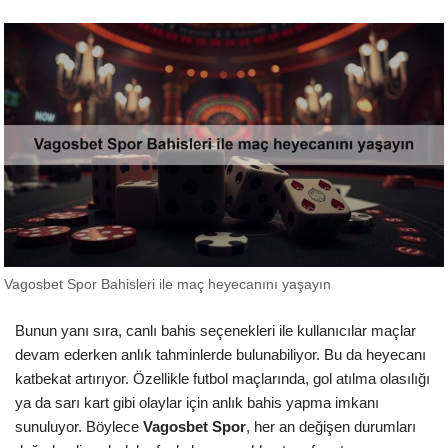
Vagosbet Spor Bahisleri ile maç heyecanını yaşayın
Bunun yanı sıra, canlı bahis seçenekleri ile kullanıcılar maçlar
devam ederken anlık tahminlerde bulunabiliyor. Bu da heyecanı
katbekat artırıyor. Özellikle futbol maçlarında, gol atılma olasılığı
ya da sarı kart gibi olaylar için anlık bahis yapma imkanı
sunuluyor. Böylece
Vagosbet Spor
, her an değişen durumları