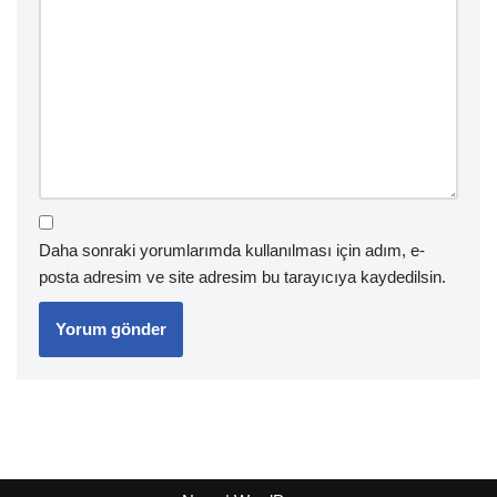
Daha sonraki yorumlarımda kullanılması için adım, e-
posta adresim ve site adresim bu tarayıcıya kaydedilsin.