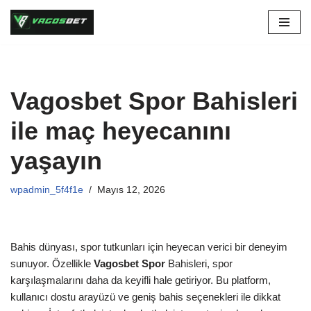
İçeriğe
geç
Vagosbet Spor Bahisleri
ile maç heyecanını
yaşayın
wpadmin_5f4f1e
Mayıs 12, 2026
Bahis dünyası, spor tutkunları için heyecan verici bir deneyim
sunuyor. Özellikle
Vagosbet Spor
Bahisleri, spor
karşılaşmalarını daha da keyifli hale getiriyor. Bu platform,
kullanıcı dostu arayüzü ve geniş bahis seçenekleri ile dikkat