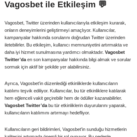
Vagosbet ile Etkileşim 💬
Vagosbet, Twitter üzerinden kullanıcılarıyla etkileşim kurarak,
onların deneyimlerini geliştirmeyi amaçlıyor. Kullanıcılar,
kampanyalar hakkında sorularını doğrudan Twitter üzerinden
iletebilirler. Bu etkileşim, kullanıcı memnuniyetini artırmakta ve
daha iyi hizmet sunulmasına yardımcı olmaktadır.
Vagosbet
Twitter’da
en son kampanyalar hakkında bilgi almak ve sorular
sormak için aktif bir şekilde yer alabilirsiniz.
Ayrıca, Vagosbet’in düzenlediği etkinliklerde kullanıcıların
katılımı teşvik ediliyor. Kullanıcılar, bu tür etkinliklere katılarak
hem eğlenceli vakit geçirebilir hem de ödüller kazanabilirler.
Vagosbet Twitter’da
bu tür etkinliklerin duyurularını yaparak,
kullanıcıların katılımını artırmayı hedefliyor.
Kullanıcıların geri bildirimleri, Vagosbet’in sunduğu hizmetlerin
kalitesini artırmada önemli bir rol oynuyor. Bu nedenle,